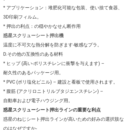
* アプリケーション：堆肥化可能な包装、使い捨て食器、
3D印刷フィルム。
* 押出の利点：の穏やかなせん断作用
惑星スクリューシート押出機
温度に不可欠な熱分解を防ぎます-敏感なプラ。
D.その他の互換性のある材料
* ヒップ (高い-ポリスチレンに衝撃を与えます) –
耐久性のあるパッケージ用。
* PVC (ポリ塩化ビニル) – 建設と看板で使用されます。
* 腹筋 (アクリロニトリルブタジエンスチレン) –
自動車および電子ハウジング用。
惑星スクリューシート押出ラインの重要な利点
惑星のねじシート押出ラインが高いための好みの選択肢な
のはなぜですか-