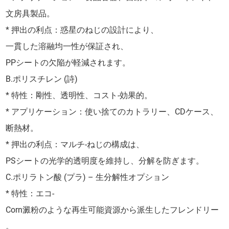
文房具製品。
* 押出の利点：惑星のねじの設計により、
一貫した溶融均一性が保証され、
PPシートの欠陥が軽減されます。
B.ポリスチレン (詩)
* 特性：剛性、透明性、コスト-効果的。
* アプリケーション：使い捨てのカトラリー、CDケース、
断熱材。
* 押出の利点：マルチ-ねじの構成は、
PSシートの光学的透明度を維持し、分解を防ぎます。
C.ポリラトン酸 (プラ) – 生分解性オプション
* 特性：エコ-
Corn澱粉のような再生可能資源から派生したフレンドリー
。