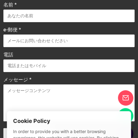
名前 *
e-郵便 *
電話
メッセージ *
Cookie Policy
In order to provide you with a better browsing
experience, this website will use cookies. By clicking