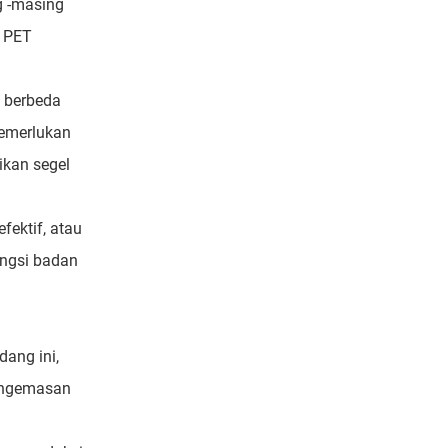
g -masing
a PET
 berbeda
memerlukan
ikan segel
ektif, atau
ungsi badan
ang ini,
pengemasan