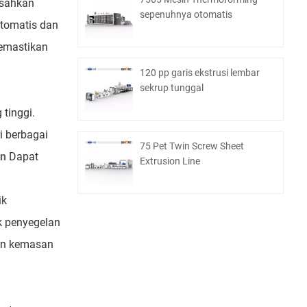
isahkan
sepenuhnya otomatis
otomatis dan
memastikan
120 pp garis ekstrusi lembar
sekrup tunggal
tinggi.
i berbagai
75 Pet Twin Screw Sheet
on
Dapat
Extrusion Line
ik
uk penyegelan
an kemasan