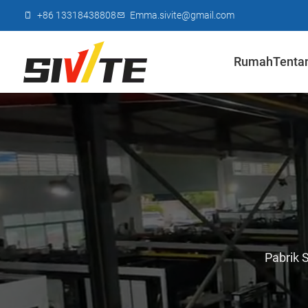
+86 13318438808
Emma.sivite@gmail.com
Rumah
Tenta
Pabrik 