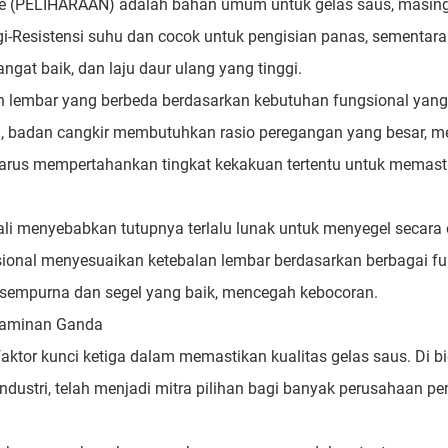
ene (PELIHARAAN) adalah bahan umum untuk gelas saus, masin
gi-Resistensi suhu dan cocok untuk pengisian panas, sementar
ngat baik, dan laju daur ulang yang tinggi.
 lembar yang berbeda berdasarkan kebutuhan fungsional yang
an, badan cangkir membutuhkan rasio peregangan yang besar, 
n, harus mempertahankan tingkat kekakuan tertentu untuk memast
 menyebabkan tutupnya terlalu lunak untuk menyegel secara ef
fesional menyesuaikan ketebalan lembar berdasarkan berbagai f
 sempurna dan segel yang baik, mencegah kebocoran.
 Jaminan Ganda
tor kunci ketiga dalam memastikan kualitas gelas saus. Di bid
industri, telah menjadi mitra pilihan bagi banyak perusahaan 