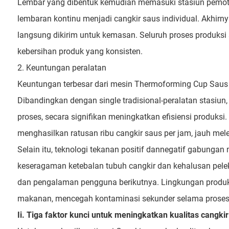
Lembar yang dibentuk kemudian memasuki stasiun pemoton
lembaran kontinu menjadi cangkir saus individual. Akhirn
langsung dikirim untuk kemasan. Seluruh proses produks
kebersihan produk yang konsisten.
2. Keuntungan peralatan
Keuntungan terbesar dari mesin Thermoforming Cup Saus sek
Dibandingkan dengan single tradisional-peralatan stasiun
proses, secara signifikan meningkatkan efisiensi produksi.
menghasilkan ratusan ribu cangkir saus per jam, jauh meleb
Selain itu, teknologi tekanan positif dannegatif gabunga
keseragaman ketebalan tubuh cangkir dan kehalusan pelek c
dan pengalaman pengguna berikutnya. Lingkungan produk
makanan, mencegah kontaminasi sekunder selama proses 
Ii. Tiga faktor kunci untuk meningkatkan kualitas cangki