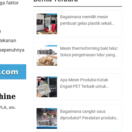
ga faktor
Bagaimana memilih mesin
pembuat gelas plastik sekali
pakai
n
 tekanan
Mesin thermoforming baki telur:
s sepenuhnya
Solusi pengemasan telur yang
efisien dan ekonomis
Apa Mesin Produksi Kotak
Engsel PET Terbaik untuk
Produksi Massal?
Bagaimana cangkir saus
diproduksi? Peralatan produksi
yang paling efisien