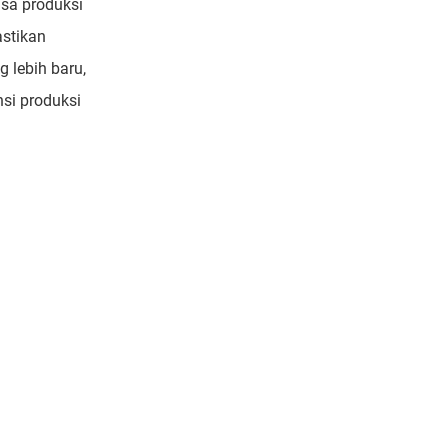
sa produksi
astikan
 lebih baru,
nsi produksi