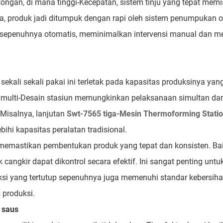
gan, di mana tinggi-Kecepatan, sistem tinju yang tepat mem
ya, produk jadi ditumpuk dengan rapi oleh sistem penumpukan 
i sepenuhnya otomatis, meminimalkan intervensi manual dan 
ali sekali pakai ini terletak pada kapasitas produksinya yang 
, multi-Desain stasiun memungkinkan pelaksanaan simultan dar
 Misalnya, lanjutan
Swt-7565 tiga-Mesin Thermoforming Stati
ihi kapasitas peralatan tradisional.
n memastikan pembentukan produk yang tepat dan konsisten. Ba
angkir dapat dikontrol secara efektif. Ini sangat penting unt
si yang tertutup sepenuhnya juga memenuhi standar kebersih
produksi.
r saus