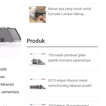
Bahan apa yang cocok untuk
Extruder Lembar Sekrup
Planetary?
Produk
750 mesin pembuat gelas
plastik otomatis sepenuhnya
stik.
han
8575 empat-Stasiun mesin
 tekanan
termoforming tekanan positif
dannegatif
, sementara
7565 Mesin Thermoforming