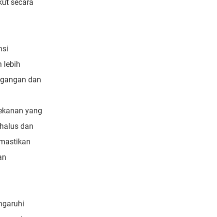
kut secara
nsi
 lebih
tegangan dan
tekanan yang
 halus dan
emastikan
an
ngaruhi