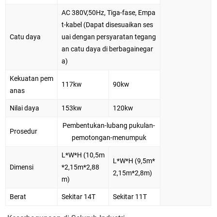
AC 380V,50Hz, Tiga-fase, Empa
t-kabel (Dapat disesuaikan ses
Catu daya
uai dengan persyaratan tegang
an catu daya di berbagainegar
a)
Kekuatan pem
117kw
90kw
anas
Nilai daya
153kw
120kw
Pembentukan-lubang pukulan-
Prosedur
pemotongan-menumpuk
L*W*H (10,5m
L*W*H (9,5m*
Dimensi
*2,15m*2,88
2,15m*2,8m)
m)
Berat
Sekitar 14T
Sekitar 11T