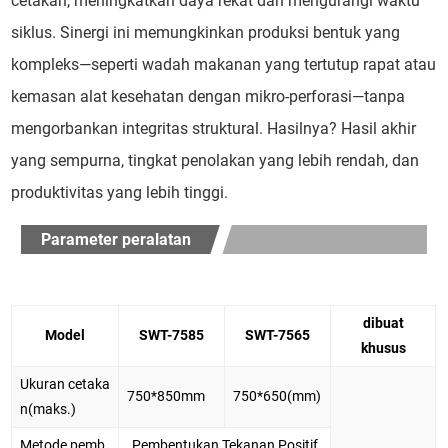
cetakan, meningkatkan daya rekat dan mengurangi waktu
siklus. Sinergi ini memungkinkan produksi bentuk yang
kompleks—seperti wadah makanan yang tertutup rapat atau
kemasan alat kesehatan dengan mikro-perforasi—tanpa
mengorbankan integritas struktural. Hasilnya? Hasil akhir
yang sempurna, tingkat penolakan yang lebih rendah, dan
produktivitas yang lebih tinggi.
Parameter peralatan
dibuat
Model
SWT-7585
SWT-7565
khusus
Ukuran cetaka
750*850mm
750*650(mm)
n(maks.)
Metode pemb
Pembentukan Tekanan Positif