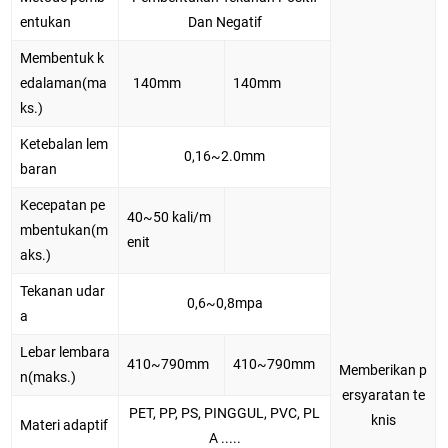
entukan
Dan Negatif
Membentuk k
edalaman(ma
140mm
140mm
ks.)
Ketebalan lem
0,16~2.0mm
baran
Kecepatan pe
40~50 kali/m
mbentukan(m
enit
aks.)
Tekanan udar
0,6~0,8mpa
a
Lebar lembara
410~790mm
410~790mm
Memberikan p
n(maks.)
ersyaratan te
PET, PP, PS, PINGGUL, PVC, PL
knis
Materi adaptif
A .....