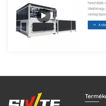
használják, 
Ideálisnagy,
vastag lapo
A rés
Termék