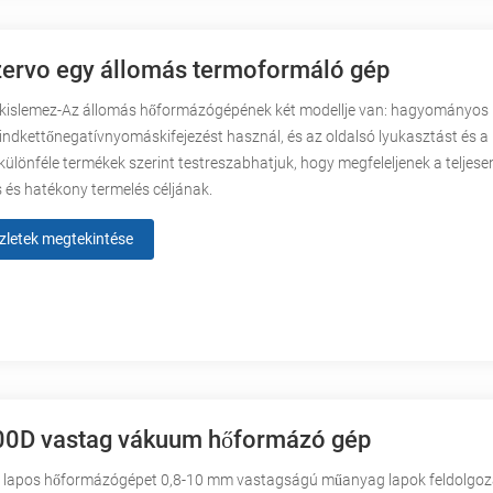
ervo egy állomás termoformáló gép
 kislemez-Az állomás hőformázógépének két modellje van: hagyományos 
indkettőnegatívnyomáskifejezést használ, és az oldalsó lyukasztást és a
különféle termékek szerint testreszabhatjuk, hogy megfeleljenek a teljese
és hatékony termelés céljának.
zletek megtekintése
00D vastag vákuum hőformázó gép
g lapos hőformázógépet 0,8-10 mm vastagságú műanyag lapok feldolgo