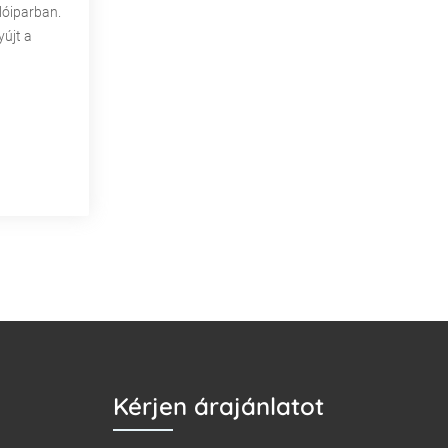
lóiparban.
yújt a
Kérjen árajánlatot