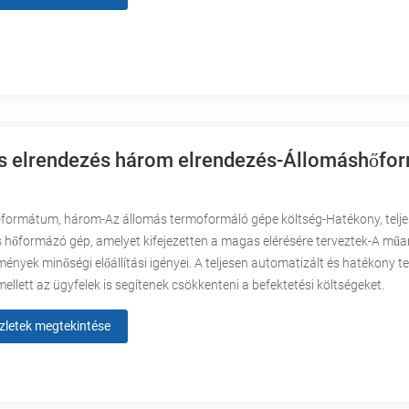
s elrendezés három elrendezés-Állomáshőfo
i-formátum, három-Az állomás termoformáló gépe költség-Hatékony, telj
 hőformázó gép, amelyet kifejezetten a magas elérésére terveztek-A mű
ények minőségi előállítási igényei. A teljesen automatizált és hatékony t
mellett az ügyfelek is segítenek csökkenteni a befektetési költségeket.
zletek megtekintése