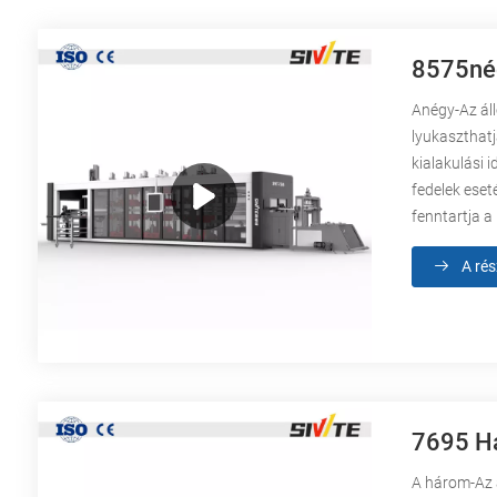
8575nég
Anégy-Az áll
lyukaszthatj
kialakulási 
fedelek eset
fenntartja a
A rés
7695 H
A három-Az 