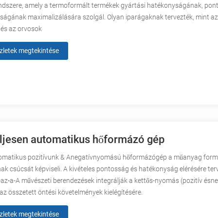
ndszere, amely a termoformált termékek gyártási hatékonyságának, po
ságának maximalizálására szolgál. Olyan iparágaknak tervezték, mint az
 és az orvosok
zletek megtekintése
ljesen automatikus hőformázó gép
tomatikus pozitívunk & Anegatívnyomású hőformázógép a műanyag form
ak csúcsát képviseli. A kivételes pontosság és hatékonyság elérésére ter
 -az-a-A művészeti berendezések integrálják a kettős-nyomás (pozitív ésne
az összetett öntési követelmények kielégítésére.
zletek megtekintése