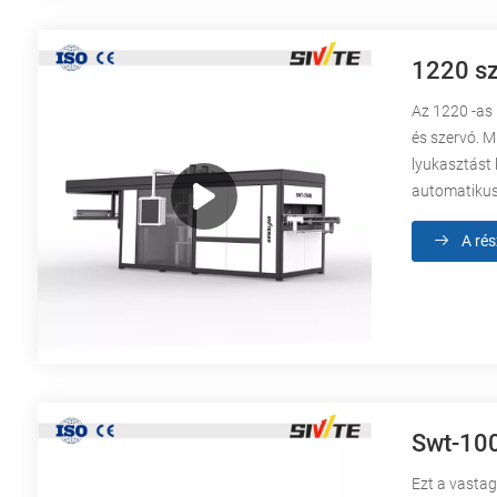
1220 sz
Az 1220 -as
és szervó. M
lyukasztást 
automatikus 
A rés
Swt-10
Ezt a vasta