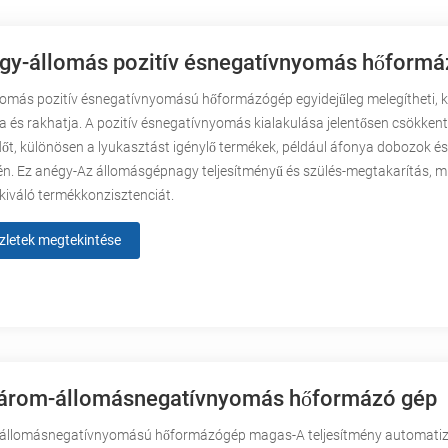
y-állomás pozitív ésnegatívnyomás hőformá
omás pozitív ésnegatívnyomású hőformázógép egyidejűleg melegítheti, ki
a és rakhatja. A pozitív ésnegatívnyomás kialakulása jelentősen csökkent
időt, különösen a lyukasztást igénylő termékek, például áfonya dobozok é
én. Ez anégy-Az állomásgépnagy teljesítményű és szülés-megtakarítás, 
 kiváló termékkonzisztenciát.
zletek megtekintése
árom-állomásnegatívnyomás hőformázó gép
állomásnegatívnyomású hőformázógép magas-A teljesítmény automatiz