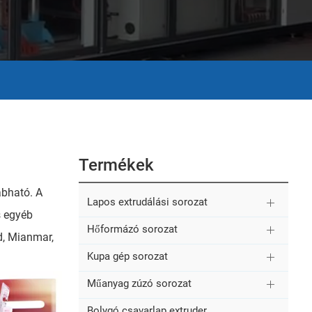
Termékek
abható. A
Lapos extrudálási sorozat
s egyéb
Hőformázó sorozat
d, Mianmar,
Kupa gép sorozat
Műanyag zúzó sorozat
Bolygó csavarlap extruder