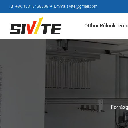
+86 13318438808
Emma.sivite@gmail.com
Otthon
Rólunk
Term
Forrásg