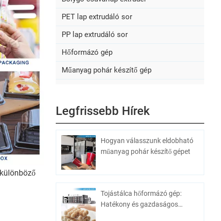
PET lap extrudáló sor
PP lap extrudáló sor
Hőformázó gép
Műanyag pohár készítő gép
Legfrissebb Hírek
Hogyan válasszunk eldobható
műanyag pohár készítő gépet
 különböző
Tojástálca hőformázó gép:
Hatékony és gazdaságos
tojáscsomagoló megoldás