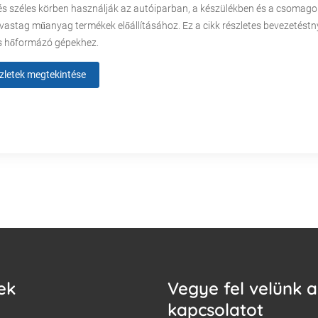
és széles körben használják az autóiparban, a készülékben és a csomago
 vastag műanyag termékek előállításához. Ez a cikk részletes bevezetéstn
s hőformázó gépekhez.
zletek megtekintése
ek
Vegye fel velünk a
kapcsolatot