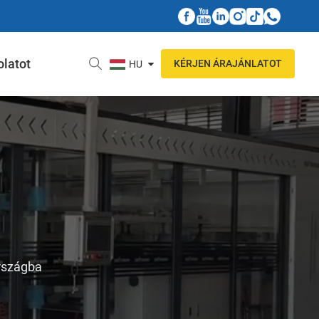
olatot
KÉRJEN ÁRAJÁNLATOT
HU
országba