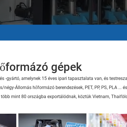
hőformázó gépek
 -gyártó, amelynek 15 éves ipari tapasztalata van, és testresz
s/négy-Állomás hőformázó berendezések, PET, PP, PS, PLA ... é
s több mint 80 országba exportálódnak, köztük Vietnam, Thaiföl