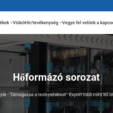
ékek
Videó
Hír/tevékenység
Vegye fel velünk a kapcs
Hőformázó sorozat
yár · Támogassa a testreszabást · Export több mint 80 