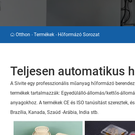
Otthon
Termékek
Hőformázó Sorozat
-
-
Teljesen automatikus 
A Sivite egy professzionális műanyag hőformázó berendezés
termékek tartalmazzák: Egyedülálló-állomás/kettős-állomá
anyagokhoz. A termékek CE és ISO tanúsítást szereztek, é
Brazília, Kanada, Szaúd -Arábia, India stb.