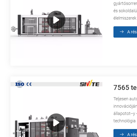
gyártósorre
és sokoldalú
élelmiszerek
A rés
7565 te
Teljesen au
innovációján
állapotot--y
technológia 
A rés