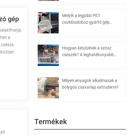
Melyik a legjobb PET
zó gép
csuklósdoboz-gyártó gép
tömeggyártáshoz?
alakíthatja,
heti a
s csésze
Hogyan készülnek a szósz
miközben
csészék? A leghatékonyabb
gyártóberendezés
Milyen anyagok alkalmasak a
bolygós csavarlap extruderre?
Termékek
ált