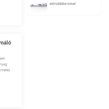
extrudálási vonal
rmáló
esen
anyag
ermelés