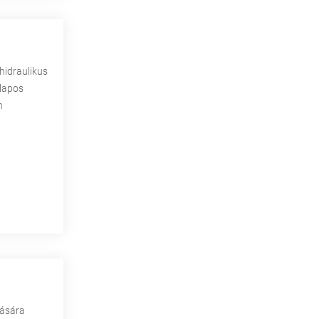
hidraulikus
 lapos
n
zására