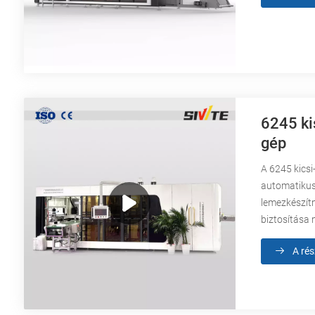
6245 ki
gép
A 6245 kics
automatikus
lemezkészítm
biztosítása 
A rés