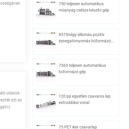
ntosságának
750 teljesen automatikus
műanyag csésze készítő gép
8575négy-állomás pozitív
ésnegatívnyomás hőformázó
gép
7565 teljesen automatikus
hőformázó gép
áló oldatok
120 pp egyetlen csavaros lap
vezték ezt az
extrudálási vonal
gatív)
75 PET iker csavarlap