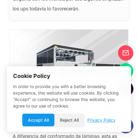
los ups todavía lo favorecerán.
Cookie Policy
In order to provide you with a better browsing
experience, this website will use cookies. By clicking
"Accept" or continuing to browse this website, you
agree to our use of cookies.
4.Solución De Termoformado En Blíster
De Láminas Gruesas
Accept All
Reject All
Privacy Policy
A diferencia del conformado de láminas, esta es