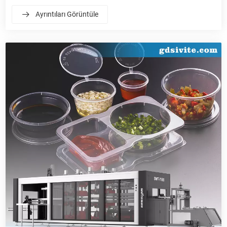
sorunlar endüstrinin büyümesini engellemektedir. Özel üretim
Ayrıntıları Görüntüle
ekipmanı çok önemlidir. Bu makale bağımsız olarak geliştirdiğimiz
çoklu ürünümüzü tanıtmaktadır.-istasyon pozitif/negatif basınçlı
termoform makinesini üç açıdan analiz ediyor: temel ekipman,
önemli menteşe faktörleri ve marka güçleri, kütle seçimi için pratik
referans sağlıyor-üretim makineleri.