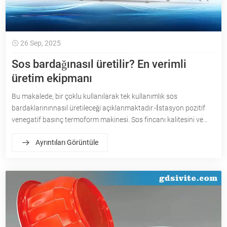
26 Sep, 2025
Sos bardağınasıl üretilir? En verimli
üretim ekipmanı
Bu makalede, bir çoklu kullanılarak tek kullanımlık sos
bardaklarınınnasıl üretileceği açıklanmaktadır.-İstasyon pozitif
venegatif basınç termoform makinesi. Sos fincanı kalitesini ve
üretim verimliliğini artırmanıza yardımcı olmak için ekipman
Ayrıntıları Görüntüle
seçimi, küf tasarımı, hammadde seçimi ve üretici seçimi üzerine
odaklanır.