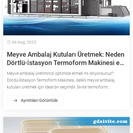
04 Aug, 2025
Meyve Ambalaj Kutuları Üretmek: Neden
Dörtlü-İstasyon Termoform Makinesi en
çok seçimdir
Meyve ambalaj üretiminizi optimize etmek mi istiyorsunuz?
Dördü-İstasyon Termoform Makinesi, delikli meyve ambalaj
kutuları üretmek için ideal bir seçimdir. Sivite termoform
makinelerininneden verimli, yüksek için en iyi çözüm olduğunu
Ayrıntıları Görüntüle
öğrenin-Kaliteli meyve ambalaj üretimi.