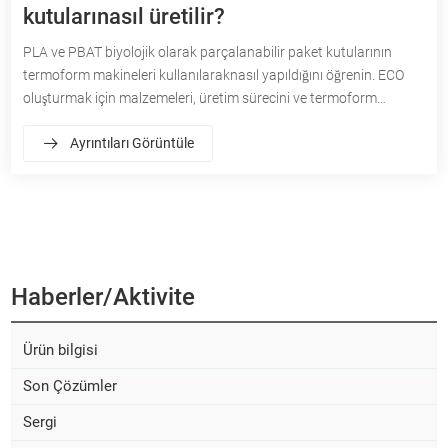
kutularınasıl üretilir?
PLA ve PBAT biyolojik olarak parçalanabilir paket kutularının
termoform makineleri kullanılaraknasıl yapıldığını öğrenin. ECO
oluşturmak için malzemeleri, üretim sürecini ve termoform
teknolojisini kullanmanın faydalarını keşfedin-dostça,
Ayrıntıları Görüntüle
sürdürülebilir ambalaj çözümleri.
Haberler/aktivite
Ürün bilgisi
Son Çözümler
Sergi