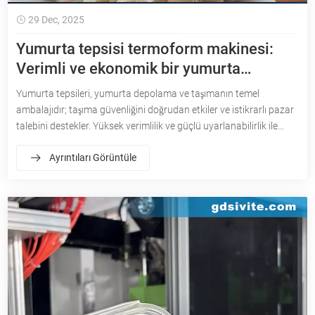
29 Dec, 2025
Yumurta tepsisi termoform makinesi:
Verimli ve ekonomik bir yumurta
paketleme çözümü
Yumurta tepsileri, yumurta depolama ve taşımanın temel
ambalajıdır; taşıma güvenliğini doğrudan etkiler ve istikrarlı pazar
talebini destekler. Yüksek verimlilik ve güçlü uyarlanabilirlik ile
termoform teknolojisi, yumurta tepsisi üretiminde ana akım
Ayrıntıları Görüntüle
haline geldi.