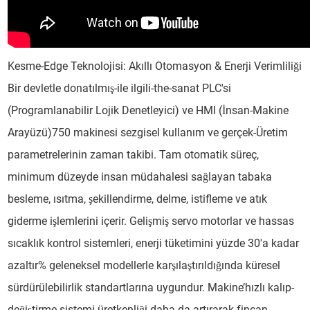
Kesme-Edge Teknolojisi: Akıllı Otomasyon & Enerji Verimliliği
Bir devletle donatılmış-ile ilgili-the-sanat PLC'si
(Programlanabilir Lojik Denetleyici) ve HMI (İnsan-Makine
Arayüzü)750 makinesi sezgisel kullanım ve gerçek-Üretim
parametrelerinin zaman takibi. Tam otomatik süreç,
minimum düzeyde insan müdahalesi sağlayan tabaka
besleme, ısıtma, şekillendirme, delme, istifleme ve atık
giderme işlemlerini içerir. Gelişmiş servo motorlar ve hassas
sıcaklık kontrol sistemleri, enerji tüketimini yüzde 30'a kadar
azaltır% geleneksel modellerle karşılaştırıldığında küresel
sürdürülebilirlik standartlarına uygundur. Makine’hızlı kalıp-
değiştirme sistemi üretkenliği daha da artırarak fincan