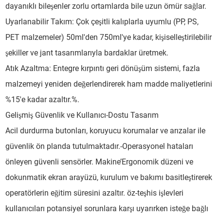
dayanıklı bileşenler zorlu ortamlarda bile uzun ömür sağlar.
Uyarlanabilir Takım: Çok çeşitli kalıplarla uyumlu (PP, PS,
PET malzemeler) 50ml'den 750ml'ye kadar, kişiselleştirilebilir
şekiller ve jant tasarımlarıyla bardaklar üretmek.
Atık Azaltma: Entegre kırpıntı geri dönüşüm sistemi, fazla
malzemeyi yeniden değerlendirerek ham madde maliyetlerini
%15'e kadar azaltır.%.
Gelişmiş Güvenlik ve Kullanıcı-Dostu Tasarım
Acil durdurma butonları, koruyucu korumalar ve arızalar ile
güvenlik ön planda tutulmaktadır.-Operasyonel hataları
önleyen güvenli sensörler. Makine’Ergonomik düzeni ve
dokunmatik ekran arayüzü, kurulum ve bakımı basitleştirerek
operatörlerin eğitim süresini azaltır. öz-teşhis işlevleri
kullanıcıları potansiyel sorunlara karşı uyarırken isteğe bağlı