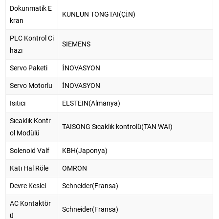
Dokunmatik E
KUNLUN TONGTAI(ÇİN)
kran
PLC Kontrol Ci
SIEMENS
hazı
Servo Paketi
İNOVASYON
Servo Motorlu
İNOVASYON
Isıtıcı
ELSTEIN(Almanya)
Sıcaklık Kontr
TAISONG Sıcaklık kontrolü(TAN WAI)
ol Modülü
Solenoid Valf
KBH(Japonya)
Katı Hal Röle
OMRON
Devre Kesici
Schneider(Fransa)
AC Kontaktör
Schneider(Fransa)
ü