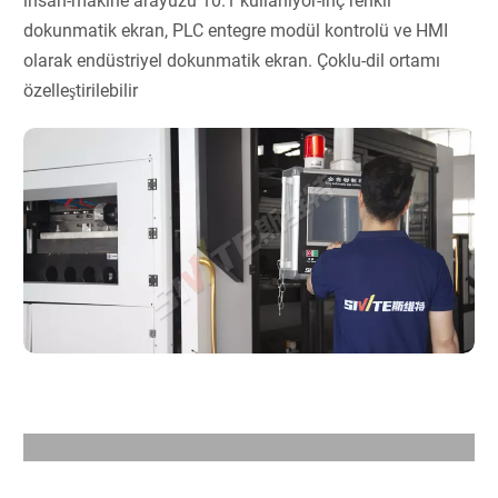
insan-makine arayüzü 10.1 kullanıyor-inç renkli
dokunmatik ekran, PLC entegre modül kontrolü ve HMI
olarak endüstriyel dokunmatik ekran. Çoklu-dil ortamı
özelleştirilebilir