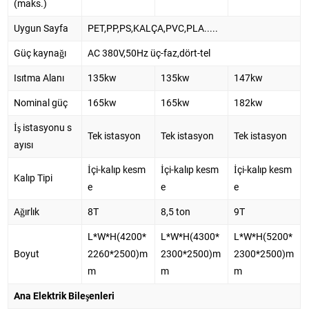
(maks.)
Uygun Sayfa
PET,PP,PS,KALÇA,PVC,PLA.....
Güç kaynağı
AC 380V,50Hz üç-faz,dört-tel
Isıtma Alanı
135kw
135kw
147kw
Nominal güç
165kw
165kw
182kw
İş istasyonu s
Tek istasyon
Tek istasyon
Tek istasyon
ayısı
İçi-kalıp kesm
İçi-kalıp kesm
İçi-kalıp kesm
Kalıp Tipi
e
e
e
Ağırlık
8T
8,5 ton
9T
L*W*H(4200*
L*W*H(4300*
L*W*H(5200*
Boyut
2260*2500)m
2300*2500)m
2300*2500)m
m
m
m
Ana Elektrik Bileşenleri