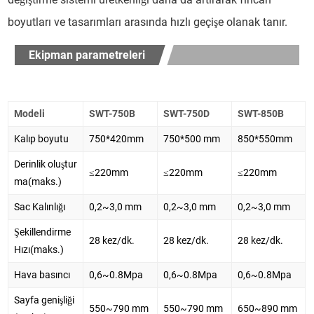
boyutları ve tasarımları arasında hızlı geçişe olanak tanır.
Ekipman parametreleri
Modeli
SWT-750B
SWT-750D
SWT-850B
Kalıp boyutu
750*420mm
750*500 mm
850*550mm
Derinlik oluştur
≤220mm
≤220mm
≤220mm
ma(maks.)
Sac Kalınlığı
0,2~3,0 mm
0,2~3,0 mm
0,2~3,0 mm
Şekillendirme
28 kez/dk.
28 kez/dk.
28 kez/dk.
Hızı(maks.)
Hava basıncı
0,6~0.8Mpa
0,6~0.8Mpa
0,6~0.8Mpa
Sayfa genişliği
550~790 mm
550~790 mm
650~890 mm