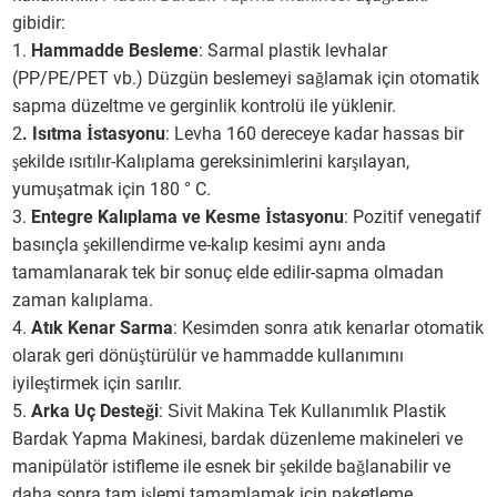
gibidir:
1.
Hammadde Besleme
: Sarmal plastik levhalar
(PP/PE/PET vb.) Düzgün beslemeyi sağlamak için otomatik
sapma düzeltme ve gerginlik kontrolü ile yüklenir.
2
. Isıtma İstasyonu
: Levha 160 dereceye kadar hassas bir
şekilde ısıtılır-Kalıplama gereksinimlerini karşılayan,
yumuşatmak için 180 ° C.
3.
Entegre Kalıplama ve Kesme İstasyonu
: Pozitif venegatif
basınçla şekillendirme ve-kalıp kesimi aynı anda
tamamlanarak tek bir sonuç elde edilir-sapma olmadan
zaman kalıplama.
4.
Atık Kenar Sarma
: Kesimden sonra atık kenarlar otomatik
olarak geri dönüştürülür ve hammadde kullanımını
iyileştirmek için sarılır.
5.
Arka Uç Desteği
:
Tek Kullanımlık Plastik
Sivit Makina
Bardak Yapma Makinesi, bardak düzenleme makineleri ve
manipülatör istifleme ile esnek bir şekilde bağlanabilir ve
daha sonra tam işlemi tamamlamak için paketleme