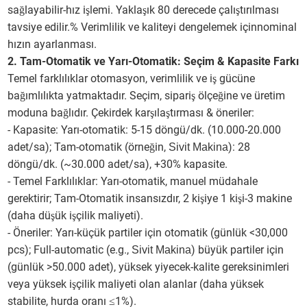
sağlayabilir-hız işlemi. Yaklaşık 80 derecede çalıştırılması
tavsiye edilir.% Verimlilik ve kaliteyi dengelemek içinnominal
hızın ayarlanması.
2. Tam-Otomatik ve Yarı-Otomatik: Seçim & Kapasite Farkı
Temel farklılıklar otomasyon, verimlilik ve iş gücüne
bağımlılıkta yatmaktadır. Seçim, sipariş ölçeğine ve üretim
moduna bağlıdır. Çekirdek karşılaştırması & öneriler:
- Kapasite: Yarı-otomatik: 5-15 döngü/dk. (10.000-20.000
adet/sa); Tam-otomatik (örneğin,
): 28
Sivit Makina
döngü/dk. (~30.000 adet/sa), +30% kapasite.
- Temel Farklılıklar: Yarı-otomatik, manuel müdahale
gerektirir; Tam-Otomatik insansızdır, 2 kişiye 1 kişi-3 makine
(daha düşük işçilik maliyeti).
- Öneriler: Yarı-küçük partiler için otomatik (günlük <30,000
pcs); Full-automatic (e.g.,
) büyük partiler için
Sivit Makina
(günlük >50.000 adet), yüksek yiyecek-kalite gereksinimleri
veya yüksek işçilik maliyeti olan alanlar (daha yüksek
stabilite, hurda oranı ≤1%).