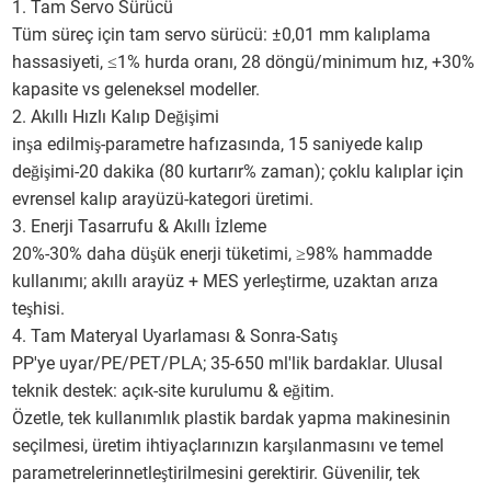
1. Tam Servo Sürücü
Tüm süreç için tam servo sürücü: ±0,01 mm kalıplama
hassasiyeti, ≤1% hurda oranı, 28 döngü/minimum hız, +30%
kapasite vs geleneksel modeller.
2. Akıllı Hızlı Kalıp Değişimi
inşa edilmiş-parametre hafızasında, 15 saniyede kalıp
değişimi-20 dakika (80 kurtarır% zaman); çoklu kalıplar için
evrensel kalıp arayüzü-kategori üretimi.
3. Enerji Tasarrufu & Akıllı İzleme
20%-30% daha düşük enerji tüketimi, ≥98% hammadde
kullanımı; akıllı arayüz + MES yerleştirme, uzaktan arıza
teşhisi.
4. Tam Materyal Uyarlaması & Sonra-Satış
PP'ye uyar/PE/PET/
; 35-650 ml'lik bardaklar. Ulusal
PLA
teknik destek: açık-site kurulumu & eğitim.
Özetle, tek kullanımlık plastik bardak yapma makinesinin
seçilmesi, üretim ihtiyaçlarınızın karşılanmasını ve temel
parametrelerinnetleştirilmesini gerektirir. Güvenilir, tek