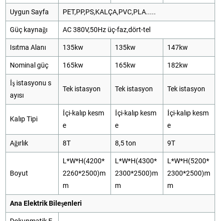
Uygun Sayfa
PET,PP,PS,KALÇA,PVC,PLA.....
Güç kaynağı
AC 380V,50Hz üç-faz,dört-tel
Isıtma Alanı
135kw
135kw
147kw
Nominal güç
165kw
165kw
182kw
İş istasyonu s
Tek istasyon
Tek istasyon
Tek istasyon
ayısı
İçi-kalıp kesm
İçi-kalıp kesm
İçi-kalıp kesm
Kalıp Tipi
e
e
e
Ağırlık
8T
8,5 ton
9T
L*W*H(4200*
L*W*H(4300*
L*W*H(5200*
Boyut
2260*2500)m
2300*2500)m
2300*2500)m
m
m
m
Ana Elektrik Bileşenleri
Dokunmatik E