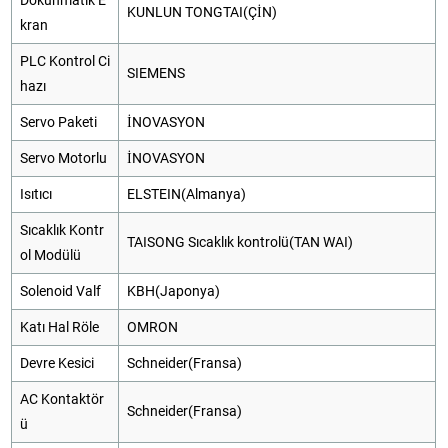
KUNLUN TONGTAI(ÇİN)
kran
PLC Kontrol Ci
SIEMENS
hazı
Servo Paketi
İNOVASYON
Servo Motorlu
İNOVASYON
Isıtıcı
ELSTEIN(Almanya)
Sıcaklık Kontr
TAISONG Sıcaklık kontrolü(TAN WAI)
ol Modülü
Solenoid Valf
KBH(Japonya)
Katı Hal Röle
OMRON
Devre Kesici
Schneider(Fransa)
AC Kontaktör
Schneider(Fransa)
ü