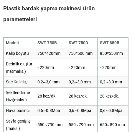
Plastik bardak yapma makinesi ürün
parametreleri
Modeli
SWT-750B
SWT-750D
SWT-850B
Kalıp boyutu
750*420mm
750*500 mm
850*550mm
Derinlik oluştur
≤220mm
≤220mm
≤220mm
ma(maks.)
Sac Kalınlığı
0,2~3,0 mm
0,2~3,0 mm
0,2~3,0 mm
Şekillendirme
28 kez/dk.
28 kez/dk.
28 kez/dk.
Hızı(maks.)
Hava basıncı
0,6~0.8Mpa
0,6~0.8Mpa
0,6~0.8Mpa
Sayfa genişliği
550~790 mm
550~790 mm
650~890 mm
(maks.)