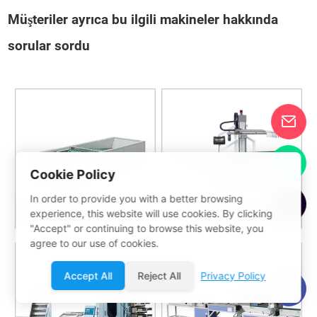
Müşteriler ayrıca bu ilgili makineler hakkında
sorular sordu
Cookie Policy
In order to provide you with a better browsing
Bardak sıralama makinesi
İstifleme robotu
experience, this website will use cookies. By clicking
"Accept" or continuing to browse this website, you
agree to our use of cookies.
Accept All
Reject All
Privacy Policy