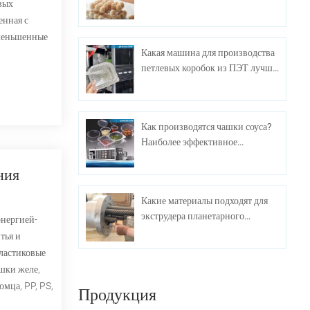
вых
экономичное решение для
енная с
упаковки яиц.
уменьшенные
Какая машина для производства
петлевых коробок из ПЭТ лучше
всего подходит для массового
производства?
Как производятся чашки соуса?
Наиболее эффективное
производственное оборудование
ния
Какие материалы подходят для
экструдера планетарного
энергией-
винтового листа?
тья и
Пластиковые
ашки желе,
мца, PP, PS,
Продукция