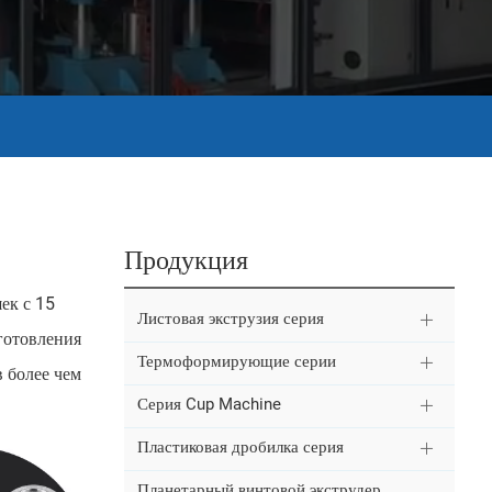
Продукция
ек с 15
Листовая экструзия серия
готовления
Термоформирующие серии
 более чем
Серия Cup Machine
Пластиковая дробилка серия
Планетарный винтовой экструдер