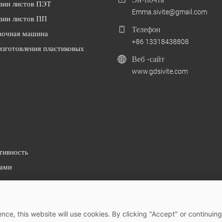
зии листов ПЭТ
Emma.sivite@gmail.com
зии листов ПП
Телефон
очная машина
+86 13318438808
зготовления пластиковых
Веб -сайт
www.gdsivite.com
тивность
нами
nce, this website will use cookies. By clicking "Accept" or continuing