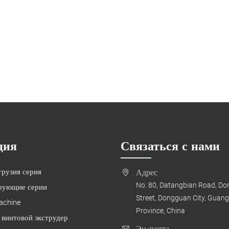
ция
Связаться с нами
трузия серия
Адрес
No. 80, Datangbian Road, D
рующие серии
Street, Dongguan City, Guan
achine
Province, China
винтовой экструдер
Эн-почта