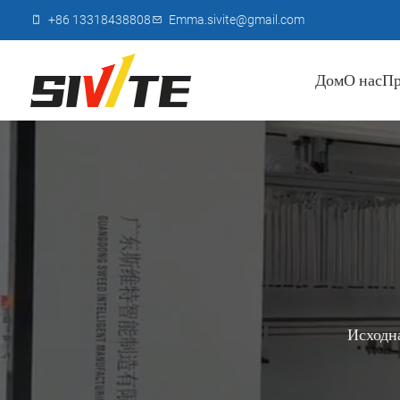
+86 13318438808
Emma.sivite@gmail.com
Дом
О нас
Пр
Исходна