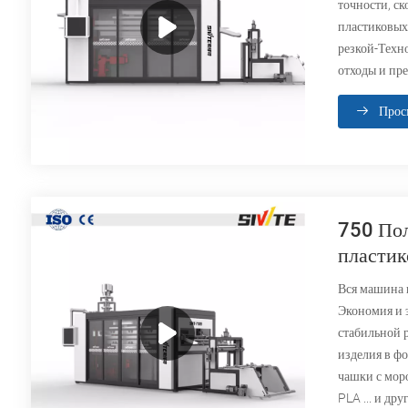
точности, с
пластиковых
резкой-Техн
отходы и пр
Прос
750 Пол
пластик
Вся машина 
Экономия и 
стабильной 
изделия в фо
чашки с моро
PLA ... и др