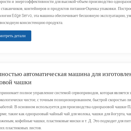
корости и энергоэффективности для высокой-объем производство одноразо
 стаканчиков, контейнеров и продуктов питания-Оценка упаковки. Постро
ология Edge Servo, эта машина обеспечивает бесшовную эксплуатацию, 
евосходную консистенцию продукта.
мотреть детали
ностью автоматическая машина для изготовле
овой чашки
принимает полное управление системой сервоприводов, которая является 
экологически чистое, с точным позиционированием, быстрой скоростью ли
работой. В основном используется для производства одноразовой чашки-
рме, такие как одноразовый чайный чай для молока, чашки для йогурта, ч
женым, кофейные чашки, пластиковые миски и т. Д. Это подходит для пито
угих пластиковых листов.