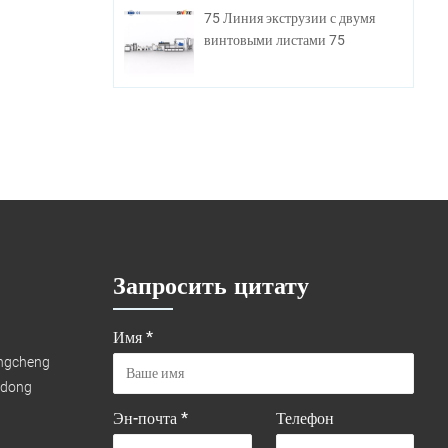
75 Линия экструзии с двумя
винтовыми листами 75
Запросить цитату
Имя *
ongcheng
gdong
Эн-почта *
Телефон