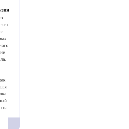
узии
го
екта
 с
рых
ного
ние
ла.
как
ошая
чка.
чный
о на