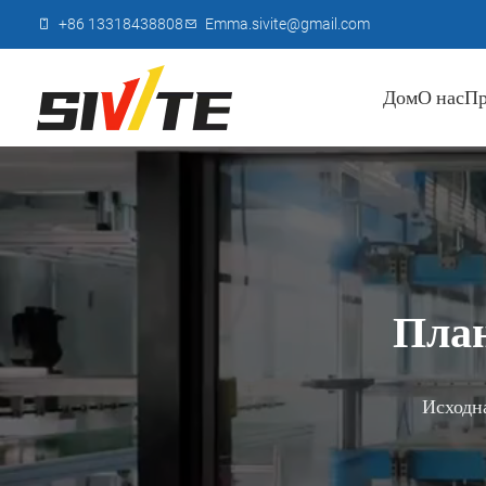
+86 13318438808
Emma.sivite@gmail.com
Дом
О нас
Пр
План
Исходна