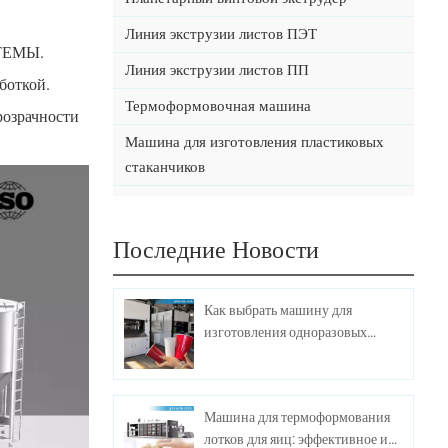
Линия экструзии листов ПЭТ
ИСТЕМЫ.
Линия экструзии листов ПП
аботкой.
Термоформовочная машина
розрачности
Машина для изготовления пластиковых
стаканчиков
Последние Новости
Как выбрать машину для
изготовления одноразовых
пластиковых стаканчиков?
Машина для термоформования
лотков для яиц: эффективное и