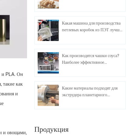
экономичное решение для
упаковки яиц.
Какая машина для производства
петлевых коробок из ПЭТ лучше
всего подходит для массового
производства?
Как производятся чашки соуса?
Наиболее эффективное
производственное оборудование
 и PLA. Он
, такие как
Какие материалы подходят для
ования и
экструдера планетарного
винтового листа?
ые
Продукция
и и овощами,