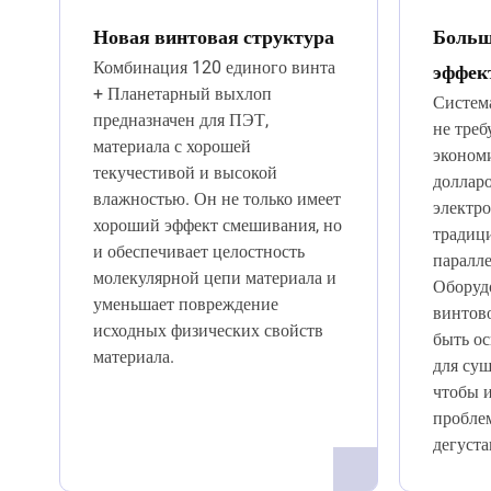
Новая винтовая структура
Больш
Комбинация 120 единого винта
эффек
+ Планетарный выхлоп
Систем
предназначен для ПЭТ,
не треб
материала с хорошей
экономи
текучестивой и высокой
долларо
влажностью. Он не только имеет
электро
хороший эффект смешивания, но
традици
и обеспечивает целостность
паралл
молекулярной цепи материала и
Оборуд
уменьшает повреждение
винтово
исходных физических свойств
быть о
материала.
для суш
чтобы 
пробле
дегуста