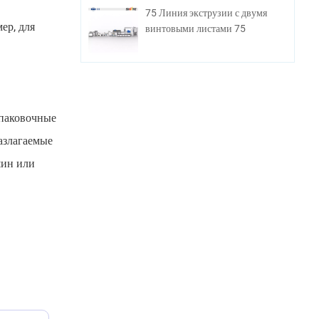
75 Линия экструзии с двумя
ер, для
винтовыми листами 75
упаковочные
азлагаемые
шин или