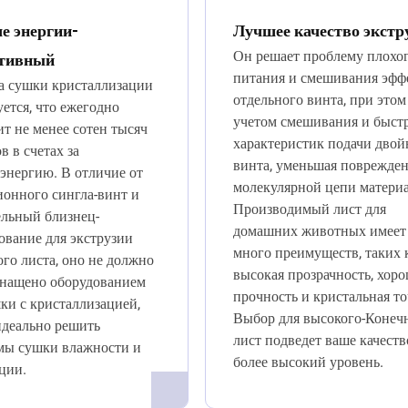
е энергии-
Лучшее качество экстр
Он решает проблему плохо
тивный
питания и смешивания эфф
а сушки кристаллизации
отдельного винта, при этом
уется, что ежегодно
учетом смешивания и быст
т не менее сотен тысяч
характеристик подачи двой
в в счетах за
винта, уменьшая поврежде
энергию. В отличие от
молекулярной цепи материа
онного сингла-винт и
Производимый лист для
ельный близнец-
домашних животных имеет
ование для экструзии
много преимуществ, таких 
го листа, оно не должно
высокая прозрачность, хор
снащено оборудованием
прочность и кристальная то
ки с кристаллизацией,
Выбор для высокого-Коне
идеально решить
лист подведет ваше качеств
мы сушки влажности и
более высокий уровень.
ции.