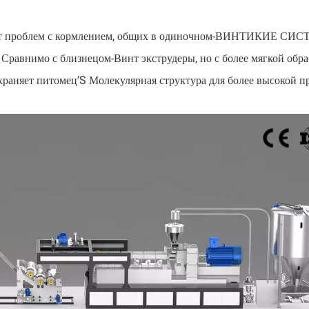
 нет проблем с кормлением, общих в одиночном-ВИНТИКИЕ С
равнимо с близнецом-Винт экструдеры, но с более мягкой обр
няет питомец’S Молекулярная структура для более высокой п