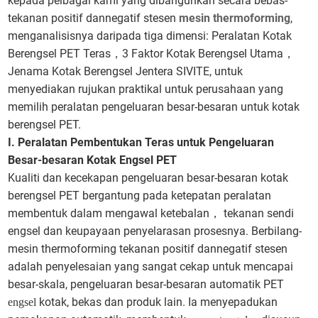
kepada pelbagai kami yang dibangunkan secara bebas-
tekanan positif dannegatif stesen
mesin thermoforming
,
menganalisisnya daripada tiga dimensi: Peralatan Kotak
Berengsel PET Teras
3 Faktor Kotak Berengsel Utama
，
，
Jenama Kotak Berengsel Jentera SIVITE, untuk
menyediakan rujukan praktikal untuk perusahaan yang
memilih peralatan pengeluaran besar-besaran untuk kotak
berengsel PET.
I. Peralatan Pembentukan Teras untuk Pengeluaran
Besar-besaran Kotak Engsel PET
Kualiti dan kecekapan pengeluaran besar-besaran kotak
berengsel PET bergantung pada ketepatan peralatan
membentuk dalam mengawal ketebalan
tekanan sendi
，
engsel dan keupayaan penyelarasan prosesnya. Berbilang-
mesin thermoforming tekanan positif dannegatif stesen
adalah penyelesaian yang sangat cekap untuk mencapai
besar-skala, pengeluaran besar-besaran automatik PET
kotak, bekas dan produk lain. Ia menyepadukan
engsel