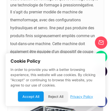
une technologie de formage à pressionnégative.
Il s'agit du premier modèle de machine de
thermoformage, avec des configurations
hydrauliques et servo. Ilne peut pas produire des
produits finis soigneusement empilés comme un
tout-dans-une machine. Cette machine doit
également être équipée d'un dispositif de coupe
indépendant pour le traitement des rebords. Cen'est
Cookie Policy
pas pointilleux sur les moisissures, alors certains
In order to provide you with a better browsing
experience, this website will use cookies. By clicking
commencent-les ups le favoriseront toujours.
"Accept" or continuing to browse this website, you
agree to our use of cookies.
Accept All
Reject All
Privacy Policy