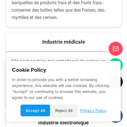
barquettes de produits frais et des fruits frais.-
conserver des boîtes telles que des fraises, des
myrtilles et des cerises.
Industrie médicale
Elle peut produire des emballages de seringues
jetables, des boîtes d'emballage en Tyvek, des
Cookie Policy
plateaux médicaux, des emballages blister pour
In order to provide you with a better browsing
produits pharmaceutiques et des boîtiers pour
experience, this website will use cookies. By clicking
dispositifs médicaux tels que des moniteurs et des
"Accept" or continuing to browse this website, you
agree to our use of cookies.
ventilateurs.
Accept All
Reject All
Privacy Policy
industrie électronique