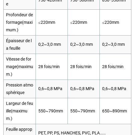
e
Profondeur de
formage(maxi
≤220mm
≤220mm
≤220mm
mum.)
Épaisseur de l
0,2~3,0 mm
0,2~3,0 mm
0,2~3,0 mm
a feuille
Vitesse de for
mage(maximu
28 fois/min
28 fois/min
28 fois/min
m.)
Pression atmo
0,6~0,8 MPa
0,6~0,8 MPa
0,6~0,8 MPa
sphérique
Largeur de feu
ille(maximu
550~790mm
550~790mm
650~890mm
m.)
Feuille approp
PET, PP, PS, HANCHES, PVC, PLA.....