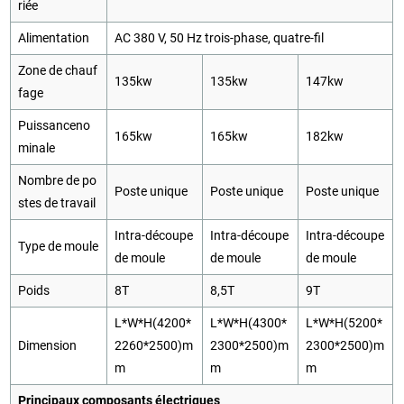
riée
Alimentation
AC 380 V, 50 Hz trois-phase, quatre-fil
Zone de chauf
135kw
135kw
147kw
fage
Puissanceno
165kw
165kw
182kw
minale
Nombre de po
Poste unique
Poste unique
Poste unique
stes de travail
Intra-découpe
Intra-découpe
Intra-découpe
Type de moule
de moule
de moule
de moule
Poids
8T
8,5T
9T
L*W*H(4200*
L*W*H(4300*
L*W*H(5200*
Dimension
2260*2500)m
2300*2500)m
2300*2500)m
m
m
m
Principaux composants électriques