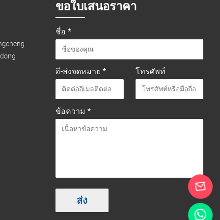
ขอใบเสนอราคา
ชื่อ *
ongcheng
gdong
อี-ส่งจดหมาย *
โทรศัพท์
ข้อความ *