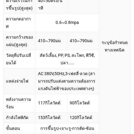
ความเร็วในกา
40~50ครั้ง/น
รขึ้นรูป(สูงสุด)
าที
ความกดอากา
0.6~0.8mpa
ศ
ความกว้างของ
410~790มม
410~790มม
ระบุข้อกำหนด
แผ่น(สูงสุด)
ทางเทคนิค
วัสดุที่ปรับเปลี่
สัตว์เลี้ยง, PP, PS, สะโพก, พีวีซี,
ยนได้
ปลา.....
AC 380V,50Hz,3-เฟสสี่-ลวด (สา
แหล่งจ่ายไฟ
มารถปรับแต่งตามความต้องการ
แรงดันไฟฟ้าของประเทศต่างๆ)
พลังงานความ
117กิโลวัตต์
90กิโลวัตต์
ร้อน
กำลังไฟพิกัด
153กิโลวัตต์
120กิโลวัตต์
ขั้นตอน
การขึ้นรูป-เจาะรู-การตัด-ซ้อน