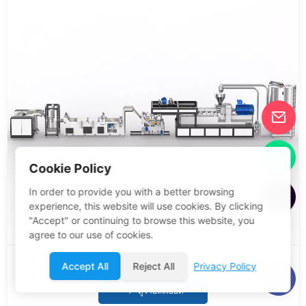
Cookie Policy
In order to provide you with a better browsing
experience, this website will use cookies. By clicking
"Accept" or continuing to browse this website, you
agree to our use of cookies.
75 PET TWIN STREET SHEET SETRUMEN LINE
Accept All
Reject All
Privacy Policy
ดูรายละเอียด