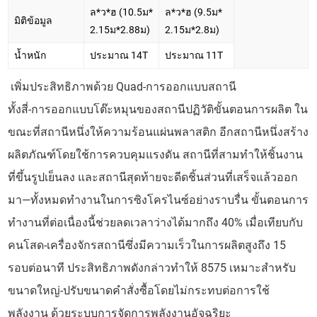
ล*ว*ฮ (10.5ม*
ล*ว*ฮ (9.5ม*
มิติข้อมูล
2.15ม*2.88ม)
2.15ม*2.8ม)
น้ำหนัก
ประมาณ 14T
ประมาณ 11T
เพิ่มประสิทธิภาพด้วย Quad-การออกแบบสถานี
ทั้งสี่-การออกแบบโต๊ะหมุนของสถานีปฏิวัติขั้นตอนการผลิต ใน
ขณะที่สถานีหนึ่งให้ความร้อนแผ่นพลาสติก อีกสถานีหนึ่งสร้าง
ผลิตภัณฑ์โดยใช้การควบคุมแรงดัน สถานีที่สามทำให้ชิ้นงาน
ที่ขึ้นรูปเย็นลง และสถานีสุดท้ายจะดีดชิ้นส่วนที่เสร็จแล้วออก
มา—ทั้งหมดทำงานในการซิงโครไนซ์อย่างราบรื่น ขั้นตอนการ
ทำงานที่ต่อเนื่องนี้ช่วยลดเวลาว่างได้มากถึง 40% เมื่อเทียบกับ
คนโสด-เครื่องจักรสถานีซึ่งมีความเร็วในการผลิตสูงถึง 15
รอบต่อนาที ประสิทธิภาพดังกล่าวทำให้ 8575 เหมาะสำหรับ
ขนาดใหญ่-ปรับขนาดคำสั่งซื้อโดยไม่กระทบต่อการใช้
พลังงาน ด้วยระบบการจัดการพลังงานอัจฉริยะ