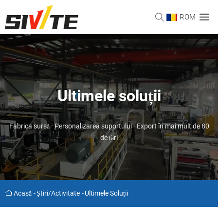
ROM
Ultimele soluții
Fabrica sursă · Personalizarea suportului · Export în mai mult de 80
de țări
Acasă
-
Ştiri/activitate
-
Ultimele Soluții