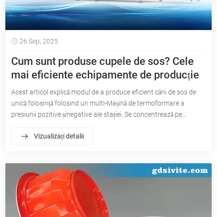
26 Sep, 2025
Cum sunt produse cupele de sos? Cele
mai eficiente echipamente de producție
Acest articol explică modul de a produce eficient căni de sos de
unică folosință folosind un multi-Mașină de termoformare a
presiunii pozitive șinegative ale stației. Se concentrează pe
selecția echipamentelor, proiectarea mucegaiului, selecția de
Vizualizați detalii
materii prime și selecția producătorilor pentru a vă ajuta să
îmbunătățiți calitatea cupei sosului și eficiența producției.