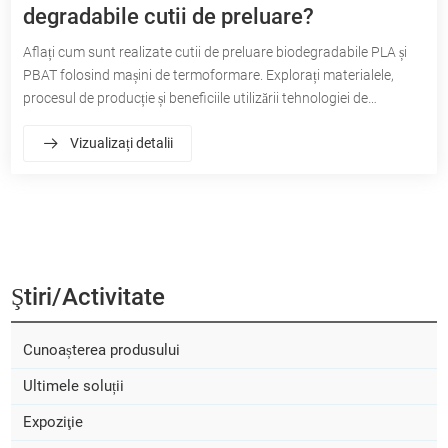
degradabile cutii de preluare?
Aflați cum sunt realizate cutii de preluare biodegradabile PLA și
PBAT folosind mașini de termoformare. Explorați materialele,
procesul de producție și beneficiile utilizării tehnologiei de
termoformare pentru a crea ECO-Soluții de ambalare prietenoase,
Vizualizați detalii
durabile.
Ştiri/activitate
Cunoașterea produsului
Ultimele soluții
Expoziţie