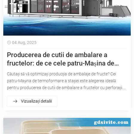
04 Aug, 2025
Producerea de cutii de ambalare a
fructelor: de ce cele patru-Mașina de
termoformare a stației este alegerea de
Căutați să vă optimizați producția de ambalaje de fructe? Cei
top
patru-Mașina de termoformare a stației este alegerea ideală
pentru producerea de cutii de ambalare a fructelor cu perforații.
Aflați de ce mașinile de termoformare Sivite sunt cea mai bună
Vizualizați detalii
soluție pentru eficiență, ridicată-Producție de ambalare a fructelor
de calitate.