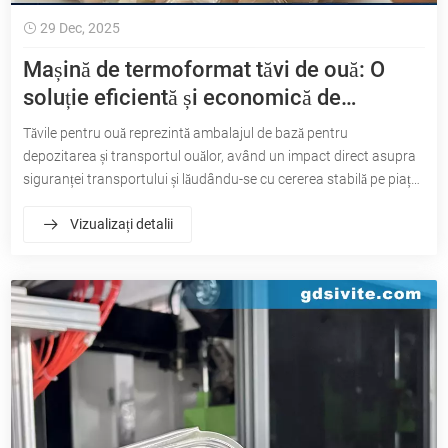
29 Dec, 2025
Mașină de termoformat tăvi de ouă: O
soluție eficientă și economică de
ambalare a ouălor
Tăvile pentru ouă reprezintă ambalajul de bază pentru
depozitarea și transportul ouălor, având un impact direct asupra
siguranței transportului și lăudându-se cu cererea stabilă pe piață.
Cu eficiență ridicată și adaptabilitate puternică, tehnologia de
Vizualizați detalii
termoformare a devenit curentul principal pentru producția de
tăvi pentru ouă.