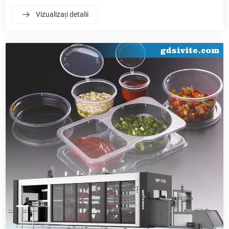
capacitatea scăzută împiedică creșterea industriei. Echipamentul
Vizualizați detalii
de producție specializat este cheia. Această lucrare prezintă multi-
ulnostru dezvoltat independent-stație pozitivă/mașină de
termoformare cu presiunenegativă, analizând-o din trei aspecte:
echipament de bază, factori cheie ale balamalei și punctele forte
ale mărcii, oferind referință practică pentru selectarea masei-
mașini de producție.