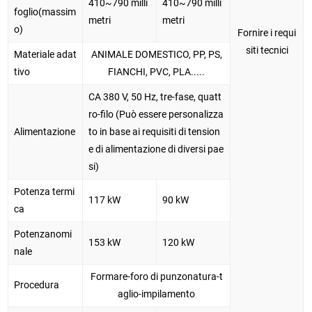
410~790 milli
410~790 milli
foglio(massim
metri
metri
o)
Fornire i requi
siti tecnici
Materiale adat
ANIMALE DOMESTICO, PP, PS,
tivo
FIANCHI, PVC, PLA.....
CA 380 V, 50 Hz, tre-fase, quatt
ro-filo (Può essere personalizza
Alimentazione
to in base ai requisiti di tension
e di alimentazione di diversi pae
si)
Potenza termi
117 kW
90 kW
ca
Potenzanomi
153 kW
120 kW
nale
Formare-foro di punzonatura-t
Procedura
aglio-impilamento