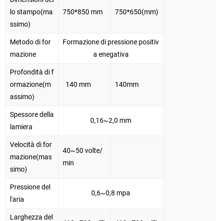
lo stampo(ma
750*850 mm
750*650(mm)
ssimo)
Metodo di for
Formazione di pressione positiv
mazione
a enegativa
Profondità di f
ormazione(m
140 mm
140mm
assimo)
Spessore della
0,16~2,0 mm
lamiera
Velocità di for
40~50 volte/
mazione(mas
min
simo)
Pressione del
0,6~0,8 mpa
l'aria
Larghezza del