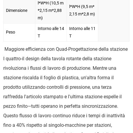
l*W*H (10,5 m
l*W*H (9,5 m*
Dimensione
*2,15 m*2,88
2,15 m*2,8 m)
m)
Intorno alle 14
Intorno alle 11
Peso
T
T
Maggiore efficienza con Quad-Progettazione della stazione
I quattro-il design della tavola rotante della stazione
rivoluziona i flussi di lavoro di produzione. Mentre una
stazione riscalda il foglio di plastica, un'altra forma il
prodotto utilizzando controlli di pressione, una terza
raffredda l'articolo stampato e l'ultima stazione espelle il
pezzo finito—tutti operano in perfetta sincronizzazione.
Questo flusso di lavoro continuo riduce i tempi di inattività
fino a 40% rispetto al singolo-macchine per stazioni,