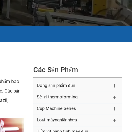
Các Sản Phẩm
 phẩm bao
Dòng sản phẩm đùn
c. Các sản
Sê -ri thermoforming
zil,
Cup Machine Series
Loạt máynghiềnnhựa
Tấm vít hành tinh máy đùn