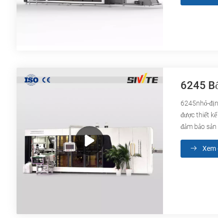
6245 Bố
6245nhỏ-địn
được thiết k
đảm bảo sản 
Xem c