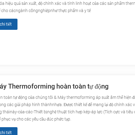
 hóa hiệu quả sản xuất, độ chính xác và tính linh hoạt của các sản phẩm th
kế cho cácngành côngnghiệpnhư thực phẩm và y tế
hi tiết
y Thermoforming hoàn toàn tự động
n toàn tự động của chúng tôi & Máy thermoforming áp suất âm thể hiện đ
rong các giải pháp hình thànhnhựa. Được thiết kế để mang lại độ chính xác 
háinày-của-các-Thiết bịnghệ thuật tích hợp kép-áp lực (Tích cực và tiêu cực)
phục vụ cho các yêu cầu đúc phức tạp.
hi tiết