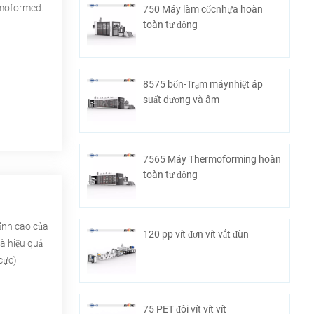
ermoformed.
750 Máy làm cốcnhựa hoàn
toàn tự động
8575 bốn-Trạm máynhiệt áp
suất dương và âm
7565 Máy Thermoforming hoàn
toàn tự động
ỉnh cao của
120 pp vít đơn vít vắt đùn
và hiệu quả
75 PET đôi vít vít vít