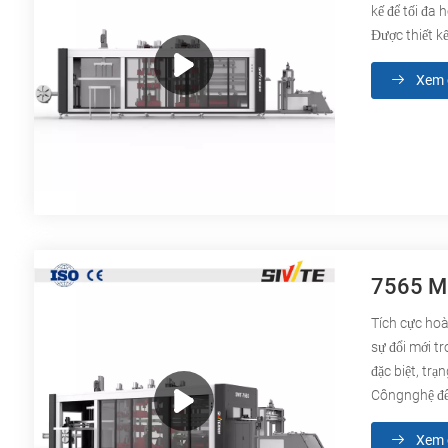
kế để tối đa
Được thiết 
Xem c
7565 Má
Tích cực hoà
sự đổi mới t
đặc biệt, trạng t
Côngnghệ để 
Xem c