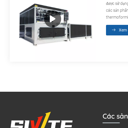
được sử dụng
các sản phẩm
thermoformi
Xem c
Các sả