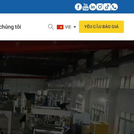
 chúng tôi
YÊU CẦU BÁO GIÁ
VIE
a