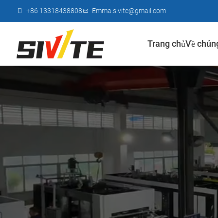
+86 13318438808
Emma.sivite@gmail.com
Trang chủ
Về chúng