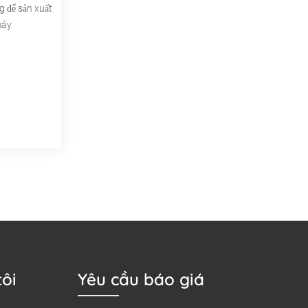
g để sản xuất
máy
tôi
Yêu cầu báo giá