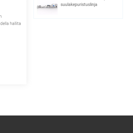
suulakepuristuslinja
n
ella hallita