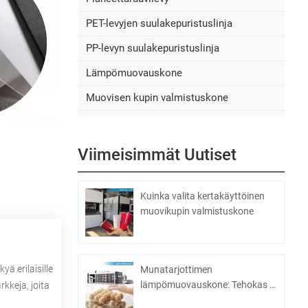
PET-levyjen suulakepuristuslinja
PP-levyn suulakepuristuslinja
Lämpömuovauskone
Muovisen kupin valmistuskone
Viimeisimmät Uutiset
Kuinka valita kertakäyttöinen
muovikupin valmistuskone
ä erilaisille
Munatarjottimen
lämpömuovauskone: Tehokas ja
kkeja, joita
taloudellinen kananmunien