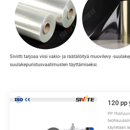
Siviitti tarjoaa viisi vakio- ja räätälöityä muovilevy -suula
suulakepuristusvaatimusten täyttämiseksi.
120 pp 
PP Yksiruuvi
teollisuusso
käytetään la