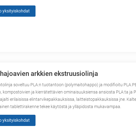
o yksityiskohdat
hajoavien arkkien ekstruusiolinja
tolinja soveltuu PLA:n tuotantoon (polymaitohappo) ja modifioitu PLA.
, kompostoivien ja kierrätettävien ominaisuuksiensa ansiosta PLA:ta ja 
ajalti erilaisissa elintarvikepakkauksissa, laitteistopakkauksissa jne. Kalt
inen tablettirakenne tekee käytöstä ja ylläpidosta mukavampaa.
o yksityiskohdat