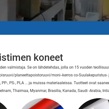
istimen koneet
den valmistaja. Se on lähdetehdas, jolla on 15 vuoden teollisu
ksoisruuvi/planeettapoistoruuvi/moni--kerros co-Suulakepuristus-
-, PP-, PS-, PLA ... ja muissa materiaaleissa. Tuotteet ovat saanee
ietnam, Thaimaa, Myanmar, Brasilia, Kanada, Saudi -Arabia, Intia