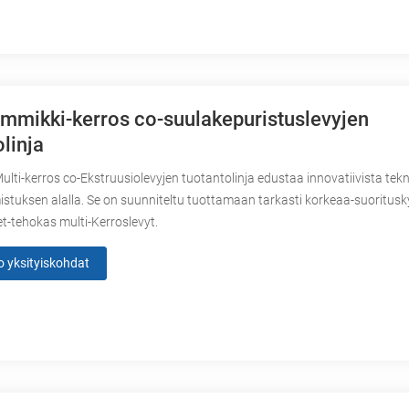
emmikki-kerros co-suulakepuristuslevyjen
linja
Multi-kerros co-Ekstruusiolevyjen tuotantolinja edustaa innovatiivista tek
istuksen alalla. Se on suunniteltu tuottamaan tarkasti korkeaa-suoritusk
-tehokas multi-Kerroslevyt.
o yksityiskohdat