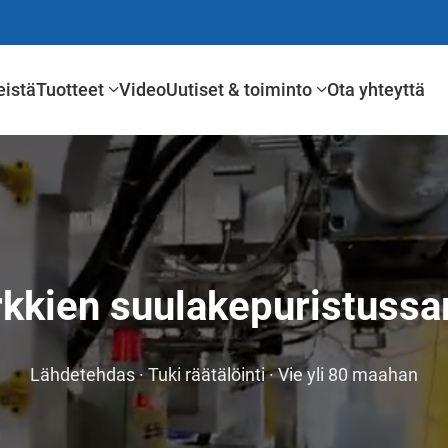
istä
Tuotteet
Video
Uutiset & toiminto
Ota yhteyttä
kkien suulakepuristussa
Lähdetehdas · Tuki räätälöinti · Vie yli 80 maahan