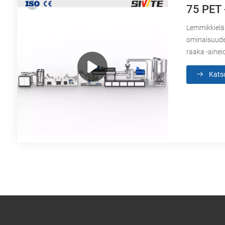
75 PET 
Lemmikkieläi
ominaisuudet
raaka -ainei
Kats