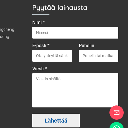
Pyytää lainausta
Nimi *
ongcheng
gdong
E-posti *
Puhelin
Viesti *