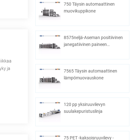
750 Täysin automaattinen
muovikuppikone
8575neljä-Aseman positiivinen
janegatiivinen paineen
lämpömuovauskone
niikkaa
yky ja
7565 Täysin automaattinen
lämpömuovauskone
120 pp yksiruuvilevyn
suulakepuristuslinja
75 PET -kaksoisruuvilevy -