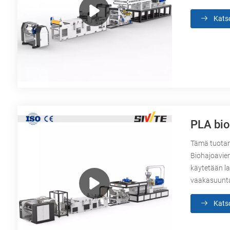
Kats
PLA bio
Tämä tuotan
Biohajoavien
käytetään la
vaakasuunta
Kats