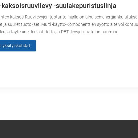
-kaksoisruuvilevy -suulakepuristuslinja
nten kaksos-Ruuvilevyjen tuotantolinjalla on alhaisen energiankulutukse
 ja suuret tuotokset. Multi -käyttö-Komponenttien syöttölaite voi kohtuud
den ja täyteaineiden suhdetta, ja PET -levyjen laatu on parempi.
o yksityiskohdat