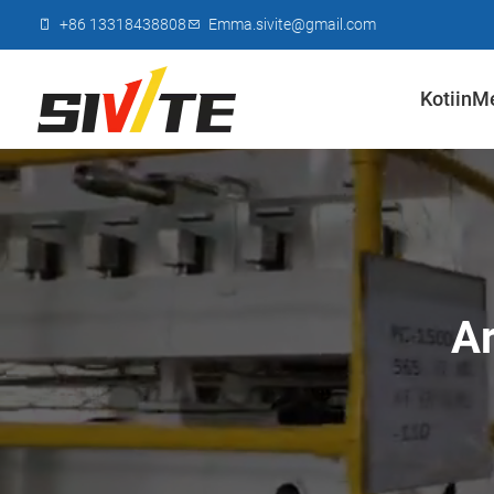
+86 13318438808
Emma.sivite@gmail.com
Kotiin
Me
Ar