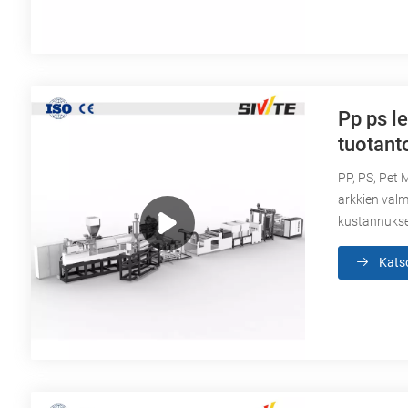
Pp ps l
tuotanto
PP, PS, Pet 
arkkien valm
kustannukset
Kats