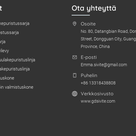
t
Ota yhteyttä
kepuristussarja
Osoite
No. 80, Datangbian Road, D
tussarja
Street, Dongguan City, Guan
rja
Province, China
ilevy
E-posti
uulakepuristuslinja
Emma.sivite@gmail.com
akepuristuslinja
Puhelin
uskone
+86 13318438808
in valmistuskone
Verkkosivusto
www.gdsivite.com