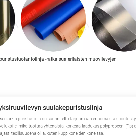
kepuristustuotantolinja -ratkaisua erilaisten muovilevyjen
yksiruuvilevyn suulakepuristuslinja
sen arkin puristuslinja on suunniteltu tarjoamaan erinomaista suorituskyky
velluksille, mikä tuottaa yhtenäistä, korkeaa-laadukas polypropeeni (Pp) ar
ajasti teollisuudenaloilla, kuten kuppikoneiden koneissa.