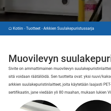
Kotiin
Tuotteet
Arkkien Suulakepuristussarja
-
-
Muovilevyn suulakepur
Sivite on ammattimainen muovilevyn suulakepuristinlaittei
sitä voidaan räätälöidä. Sen tuotteita ovat: yksi ruuvi/ka
arkkien suulakepuristinlaitteet, joita käytetään laajasti PET
sertifikaatin, jane viedään yli 80 maahan, mukaan lukien V