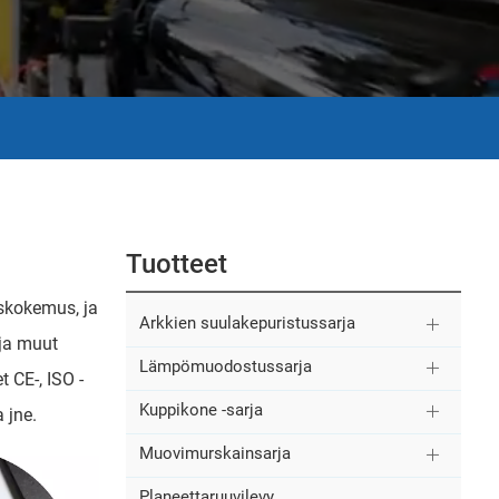
Tuotteet
uskokemus, ja
Arkkien suulakepuristussarja
 ja muut
Lämpömuodostussarja
t CE-, ISO -
Kuppikone -sarja
 jne.
Muovimurskainsarja
Planeettaruuvilevy