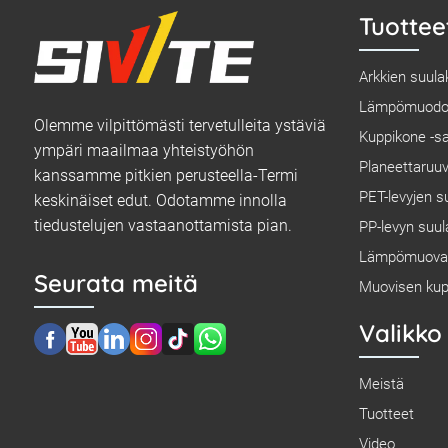
Tuottee
Arkkien suula
Lämpömuodos
Olemme vilpittömästi tervetulleita ystäviä
Kuppikone -sa
ympäri maailmaa yhteistyöhön
Planeettaruuv
kanssamme pitkien perusteella-Termi
PET-levyjen s
keskinäiset edut. Odotamme innolla
tiedustelujen vastaanottamista pian.
PP-levyn suul
Lämpömuova
Seurata meitä
Muovisen kup
Valikko
Meistä
Tuotteet
Video