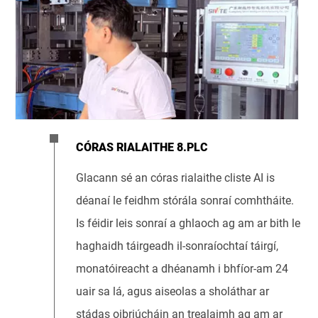
CÓRAS RIALAITHE 8.PLC
Glacann sé an córas rialaithe cliste AI is
déanaí le feidhm stórála sonraí comhtháite.
Is féidir leis sonraí a ghlaoch ag am ar bith le
haghaidh táirgeadh il-sonraíochtaí táirgí,
monatóireacht a dhéanamh i bhfíor-am 24
uair sa lá, agus aiseolas a sholáthar ar
stádas oibriúcháin an trealaimh ag am ar