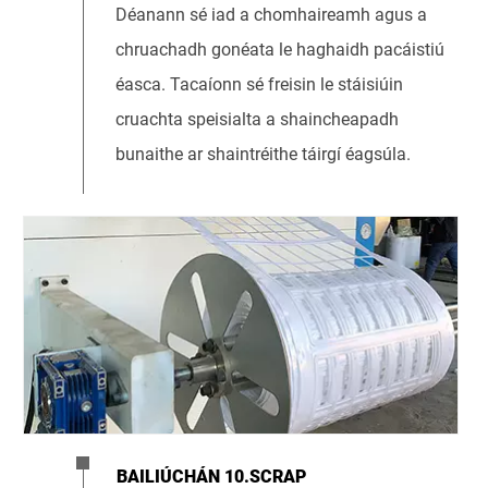
Déanann sé iad a chomhaireamh agus a
chruachadh gonéata le haghaidh pacáistiú
éasca. Tacaíonn sé freisin le stáisiúin
cruachta speisialta a shaincheapadh
bunaithe ar shaintréithe táirgí éagsúla.
BAILIÚCHÁN 10.SCRAP