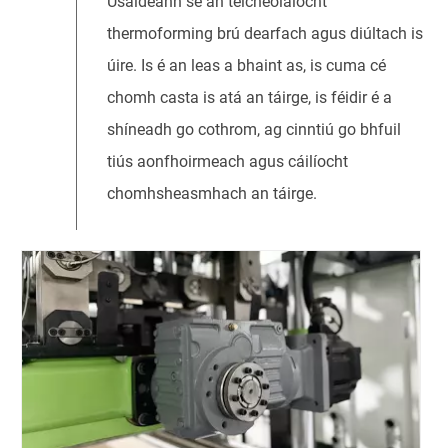
Úsáideann sé an teicneolaíocht
thermoforming brú dearfach agus diúltach is
úire. Is é an leas a bhaint as, is cuma cé
chomh casta is atá an táirge, is féidir é a
shíneadh go cothrom, ag cinntiú go bhfuil
tiús aonfhoirmeach agus cáilíocht
chomhsheasmhach an táirge.