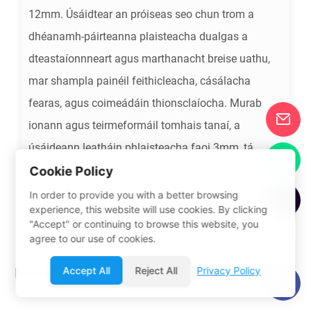
12mm. Úsáidtear an próiseas seo chun trom a
dhéanamh-páirteanna plaisteacha dualgas a
dteastaíonnneart agus marthanacht breise uathu,
mar shampla painéil feithicleacha, cásálacha
fearas, agus coimeádáin thionsclaíocha. Murab
ionann agus teirmeformáil tomhais tanaí, a
úsáideann leatháin phlaisteacha faoi 3mm, tá
teirmeformáil trom-thomhas oiriúnach do
Cookie Policy
chomhpháirteanna móra struchtúracha plaisteacha
In order to provide you with a better browsing
experience, this website will use cookies. By clicking
a chaithfidh caitheamh agus strus a sheasamh.
"Accept" or continuing to browse this website, you
agree to our use of cookies.
Accept All
Reject All
Privacy Policy
Paraiméadair táirgí meaisín thermoforming