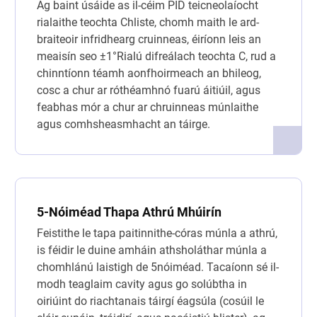
Ag baint úsáide as il-céim PID teicneolaíocht
rialaithe teochta Chliste, chomh maith le ard-
braiteoir infridhearg cruinneas, éiríonn leis an
meaisín seo ±1°Rialú difreálach teochta C, rud a
chinntíonn téamh aonfhoirmeach an bhileog,
cosc a chur ar róthéamhnó fuarú áitiúil, agus
feabhas mór a chur ar chruinneas múnlaithe
agus comhsheasmhacht an táirge.
5-Nóiméad Thapa Athrú Mhúirín
Feistithe le tapa paitinnithe-córas múnla a athrú,
is féidir le duine amháin athsholáthar múnla a
chomhlánú laistigh de 5nóiméad. Tacaíonn sé il-
modh teaglaim cavity agus go solúbtha in
oiriúint do riachtanais táirgí éagsúla (cosúil le