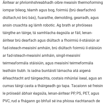
Áirítear ar phríomhshreabhadh oibre meaisín thermoforming
iompar bileog, téamh agus bog, foirmiú (brú dearfachnó
diúltach,nó brú bás), fuaraithe, demolding, gearradh, agus
ansin cruachta ag lámh robotic. Ag brath ar phróiseas
táirgthe an táirge, tá samhlacha éagsúla ar fáil, lenan-
áirítear brú dearfach agus diúltach a fhoirmiú il-stáisiún ar
fad-isteach-meaisíní amháin, brú diúltach foirmiú il-stáisiún
ar fad-isteach-meaisíní amháin, singil-meaisíní
teirmeaformála stáisiúin, agus meaisíní teirmeformála
leatháin tiubh. Is iadna buntáistí lárnacha atá aigená
éifeachtacht ard táirgeachta, costais mhúnlaí íseal, agus an
cumas táirgí casta a tháirgeadh go tapa. Tacaíonn sé freisin
le próiseáil ábhair éagsúla, lenan-áirítear PP, PS, PET, agus
PVC, rud a fhágann go bhfuil sé ina phíosa riachtanach de