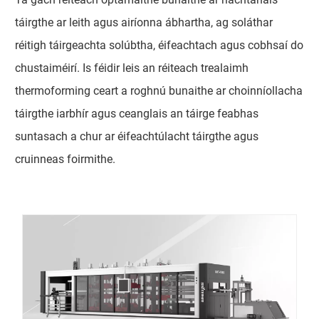
táirgthe ar leith agus airíonna ábhartha, ag soláthar
réitigh táirgeachta solúbtha, éifeachtach agus cobhsaí do
chustaiméirí. Is féidir leis an réiteach trealaimh
thermoforming ceart a roghnú bunaithe ar choinníollacha
táirgthe iarbhír agus ceanglais an táirge feabhas
suntasach a chur ar éifeachtúlacht táirgthe agus
cruinneas foirmithe.