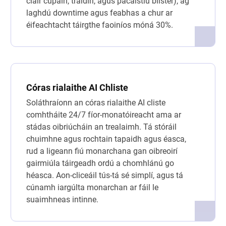
cláir cupáin, tráidirí, agus pacáistiú blister), ag
laghdú downtime agus feabhas a chur ar
éifeachtacht táirgthe faoiníos móná 30%.
Córas rialaithe AI Chliste
Soláthraíonn an córas rialaithe AI cliste
comhtháite 24/7 fíor-monatóireacht ama ar
stádas oibriúcháin an trealaimh. Tá stóráil
chuimhne agus rochtain tapaidh agus éasca,
rud a ligeann fiú monarchana gan oibreoirí
gairmiúla táirgeadh ordú a chomhlánú go
héasca. Aon-cliceáil tús-tá sé simplí, agus tá
cúnamh iargúlta monarchan ar fáil le
suaimhneas intinne.