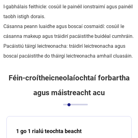
I-gabhálais feithicle: cosúil le painéil ionstraimí agus painéil
taobh istigh dorais.
Cásanna peann luaidhe agus boscaí cosmaidí: cosúil le
cásanna makeup agus tráidirí pacáistithe buidéal cumhráin.
Pacáistiú táirgí leictreonacha: tráidirí leictreonacha agus
boscaí pacáistithe do tháirgí leictreonacha amhail cluasáin.
Féin-croítheicneolaíochtaí forbartha
agus máistreacht acu
1 go 1 rialú teochta beacht