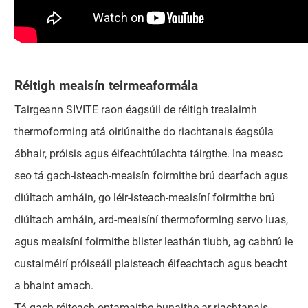
Réitigh meaisín teirmeaformála
Tairgeann SIVITE raon éagsúil de réitigh trealaimh
thermoforming atá oiriúnaithe do riachtanais éagsúla
ábhair, próisis agus éifeachtúlachta táirgthe. Ina measc
seo tá gach-isteach-meaisín foirmithe brú dearfach agus
diúltach amháin, go léir-isteach-meaisíní foirmithe brú
diúltach amháin, ard-meaisíní thermoforming servo luas,
agus meaisíní foirmithe blister leathán tiubh, ag cabhrú le
custaiméirí próiseáil plaisteach éifeachtach agus beacht
a bhaint amach.
Tá gach réiteach optamaithe bunaithe ar riachtanais