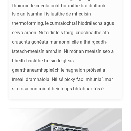
fhoirmiú teicneolaíocht foirmithe brú diúltach.
Is é an tsamhail is luaithe de mheaisín
thermoforming, le cumraíochtaí hiodrálacha agus
servo araon. Ní féidir leis táirgí críochnaithe atá
cruachta gonéata mar aonní eile a tháirgeadh-
isteach-meaisín amháin. Ní mór an meaisín seo a
bheith feistithe freisin le gléas
gearrthaneamhspleách le haghaidh próiseála
imeall dramhaíola. Níl sé picky faoi mhúnlaí, mar
sin tosaíonn roinnt-beidh ups bhfabhar fós é.