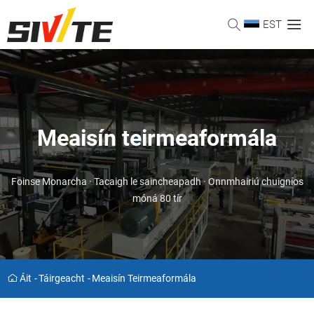
EST
Meaisín teirmeaformála
Foinse Monarcha · Tacaigh le saincheapadh · Onnmhairiú chuigníos
móná 80 tír
Áit
-
Táirgeacht
-
Meaisín Teirmeaformála