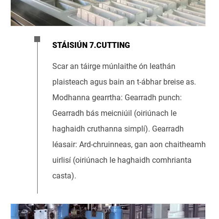
STÁISIÚN 7.CUTTING
Scar an táirge múnlaithe ón leathán
plaisteach agus bain an t-ábhar breise as.
Modhanna gearrtha: Gearradh punch:
Gearradh bás meicniúil (oiriúnach le
haghaidh cruthanna simplí). Gearradh
léasair: Ard-chruinneas, gan aon chaitheamh
uirlisí (oiriúnach le haghaidh comhrianta
casta).