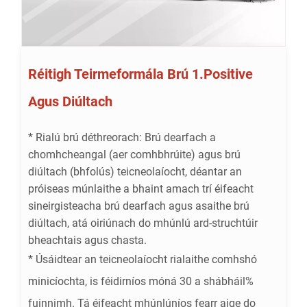
Réitigh Teirmeformála Brú 1.Positive
Agus Diúltach
* Rialú brú déthreorach: Brú dearfach a
chomhcheangal (aer comhbhrúite) agus brú
diúltach (bhfolús) teicneolaíocht, déantar an
próiseas múnlaithe a bhaint amach trí éifeacht
sineirgisteacha brú dearfach agus asaithe brú
diúltach, atá oiriúnach do mhúnlú ard-struchtúir
bheachtais agus chasta.
* Úsáidtear an teicneolaíocht rialaithe comhshó
minicíochta, is féidirníos móná 30 a shábháil%
fuinnimh. Tá éifeacht mhúnlúníos fearr aige do