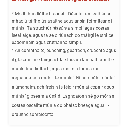
* Modh brú diúltach aonair: Déantar an leathán a
mhaolú trí fholús asaithe agus ansin foirmítear é i
múnla. Tá struchtúr réasúnta simplí agus costas
íseal aige, agus tá sé oiriúnach do tháirgí le stráice
éadomhain agus cruthanna simplí.
* An comhtháite, punching, gearradh, cruachta agus
il-glacann líne táirgeachta stáisiún lán-uathoibrithe
múnlú brú diúltach, agus mar sin táníos mó
roghanna ann maidir le múnlaí. Ní hamháin múnlaí
alúmanaim, ach freisin is féidir múnlaí copair agus
múnlaí gipseam a úsáid. Laghdaíonn sé go mór an
costas oscailte múnla do bhaisc bheaga agus il-
orduithe sonraíochta.