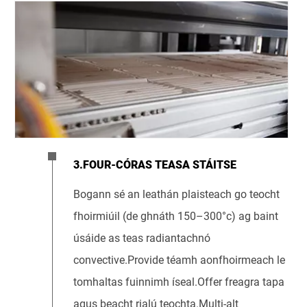
3.FOUR-CÓRAS TEASA STÁITSE
Bogann sé an leathán plaisteach go teocht
fhoirmiúil (de ghnáth 150–300°c) ag baint
úsáide as teas radiantachnó
convective.Provide téamh aonfhoirmeach le
tomhaltas fuinnimh íseal.Offer freagra tapa
agus beacht rialú teochta.Multi-alt