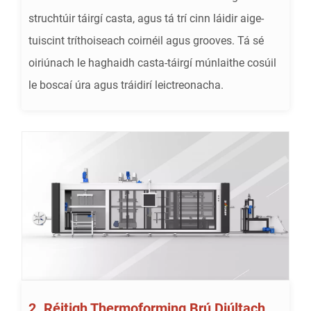
struchtúir táirgí casta, agus tá trí cinn láidir aige-
tuiscint tríthoiseach coirnéil agus grooves. Tá sé
oiriúnach le haghaidh casta-táirgí múnlaithe cosúil
le boscaí úra agus tráidirí leictreonacha.
2. Réitigh Thermoforming Brú Diúltach