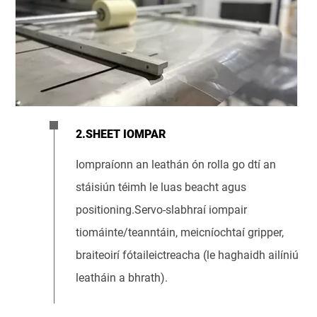
2.SHEET IOMPAR
Iompraíonn an leathán ón rolla go dtí an
stáisiún téimh le luas beacht agus
positioning.Servo-slabhraí iompair
tiomáinte/teanntáin, meicníochtaí gripper,
braiteoirí fótaileictreacha (le haghaidh ailíniú
leatháin a bhrath).