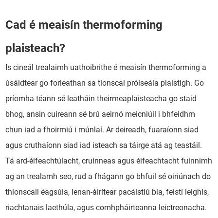
Cad é meaisín thermoforming
plaisteach?
Is cineál trealaimh uathoibrithe é meaisín thermoforming a
úsáidtear go forleathan sa tionscal próiseála plaistigh. Go
príomha téann sé leatháin theirmeaplaisteacha go staid
bhog, ansin cuireann sé brú aeirnó meicniúil i bhfeidhm
chun iad a fhoirmiú i múnlaí. Ar deireadh, fuaraíonn siad
agus cruthaíonn siad iad isteach sa táirge atá ag teastáil.
Tá ard-éifeachtúlacht, cruinneas agus éifeachtacht fuinnimh
ag an trealamh seo, rud a fhágann go bhfuil sé oiriúnach do
thionscail éagsúla, lenan-áirítear pacáistiú bia, feistí leighis,
riachtanais laethúla, agus comhpháirteanna leictreonacha.