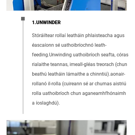
1.UNWINDER
Stóráiltear rollaí leatháin phlaisteacha agus
éascaíonn sé uathoibríochnó leath-
feeding.Unwinding uathoibríoch seafta, córas
rialaithe teannas, imeall-gléas treorach (chun
beathú leatháin lárnaithe a chinntiú).aonair-
rollanó il-rolla (cuireann sé ar chumas aistriú
rolla uathoibríoch chun aganeamhfhónaimh
a íoslaghdú).