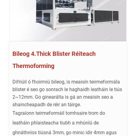
Bileog 4.Thick Blister Réiteach
Thermoforming
Difriúil ó fhoirmiú bileog, is meaisín teirmeformála
blister é seo go sonrach le haghaidh leatháin le tiús
2~12mm. Go ginearálta is gá an meaisín seo a
shaincheapadh de réir an táirge.
Tagraíonn teirmeformáil tomhsaire trom do
leatháin phlaisteacha tiubh a mhúnlú de
ghnáthníos tiúsná 3mm, go minic idir 4mm agus