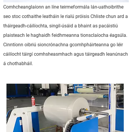
Comhcheanglaíonn an líne teirmeformála lán-uathoibrithe
seo stoc cothaithe leatháin le rialú próisis Chliste chun ard a
tháirgeadh-cáilíochta, singil-úsáid a bhaint as pacáistiú
plaisteach le haghaidh feidhmeanna tionsclaíocha éagsúla.
Cinntíonn oibriú sioncrónachna gcomhpháirteanna go léir
cáilíocht táirgí comhsheasmhach agus táirgeadh leanúnach
á chothabháil.