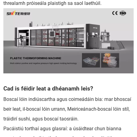
threalamh próiseála plaistigh sa saol laethúil.
Cad is féidir leat a dhéanamh leis?
Boscaí lóin indiúscartha agus coimeádáin bia: mar bhoscaí
beir leat, il-boscaí lóin urrann, Meiriceánach-boscaí lóin stíl,
tráidirí sushi, agus boscaí taosráin.
Pacáistiú torthaí agus glasraí: a úsáidtear chun bianna