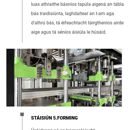
luas athraithe básníos tapúla aigená an tábla
bás traidisiúnta, laghdaítear an t-am aga
d'athrú bás, tá éifeachtacht táirgtheníos airde
aige agus tá séníos áisiúla le húsáid.
STÁISIÚN 5.FORMING