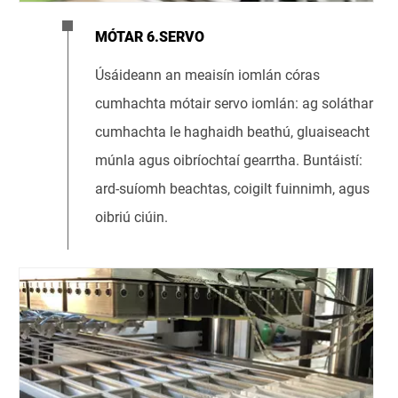
MÓTAR 6.SERVO
Úsáideann an meaisín iomlán córas
cumhachta mótair servo iomlán: ag soláthar
cumhachta le haghaidh beathú, gluaiseacht
múnla agus oibríochtaí gearrtha. Buntáistí:
ard-suíomh beachtas, coigilt fuinnimh, agus
oibriú ciúin.