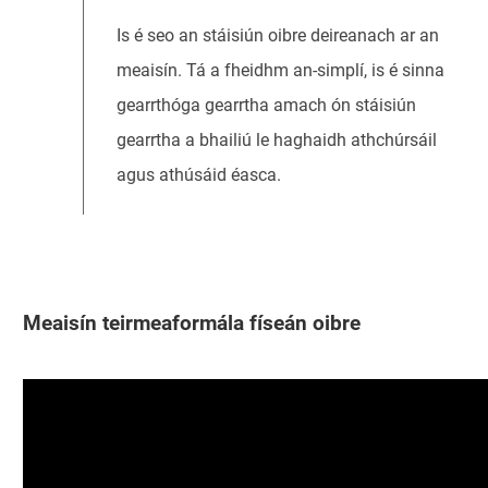
Is é seo an stáisiún oibre deireanach ar an
meaisín. Tá a fheidhm an-simplí, is é sinna
gearrthóga gearrtha amach ón stáisiún
gearrtha a bhailiú le haghaidh athchúrsáil
agus athúsáid éasca.
Meaisín teirmeaformála
físeán oibre