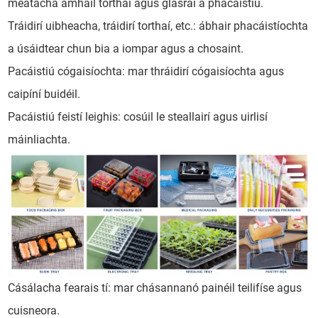
meatacha amhail torthaí agus glasraí a phacáistiú.
Tráidirí uibheacha, tráidirí torthaí, etc.: ábhair phacáistíochta
a úsáidtear chun bia a iompar agus a chosaint.
Pacáistiú cógaisíochta: mar thráidirí cógaisíochta agus
caipíní buidéil.
Pacáistiú feistí leighis: cosúil le steallairí agus uirlisí
máinliachta.
Cásálacha fearais tí: mar chásannanó painéil teilifíse agus
cuisneora.