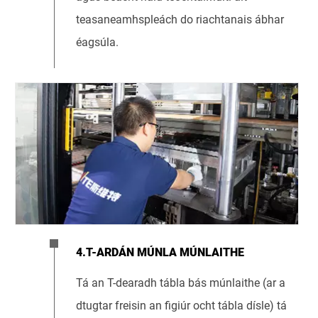
teasaneamhspleách do riachtanais ábhar
éagsúla.
4.T-ARDÁN MÚNLA MÚNLAITHE
Tá an T-dearadh tábla bás múnlaithe (ar a
dtugtar freisin an figiúr ocht tábla dísle) tá