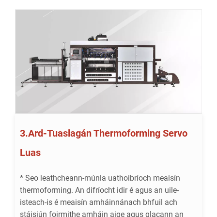
3.Ard-Tuaslagán Thermoforming Servo
Luas
* Seo leathcheann-múnla uathoibríoch meaisín
thermoforming. An difríocht idir é agus an uile-
isteach-is é meaisín amháinnánach bhfuil ach
stáisiún foirmithe amháin aige agus glacann an