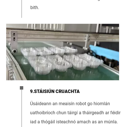
bith.
9.STÁISIÚN CRUACHTA
Úsáideann an meaisín robot go hiomlán
uathoibríoch chun táirgí a tháirgeadh ar féidir
iad a thógáil isteachnó amach as an múnla.