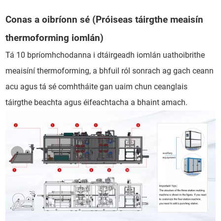
Conas a oibríonn sé (Próiseas táirgthe meaisín
thermoforming iomlán)
Tá 10 bpríomhchodanna i dtáirgeadh iomlán uathoibrithe
meaisíní thermoforming, a bhfuil ról sonrach ag gach ceann
acu agus tá sé comhtháite gan uaim chun ceanglais
táirgthe beachta agus éifeachtacha a bhaint amach.