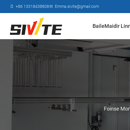
+86 13318438808
Emma.sivite@gmail.com
Baile
Maidir Lin
Foinse Mon