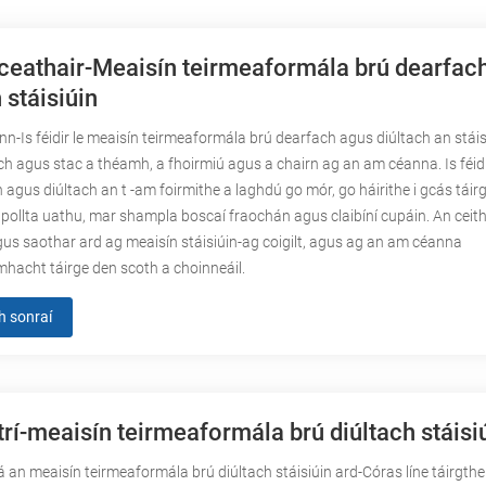
ceathair-Meaisín teirmeaformála brú dearfac
 stáisiúin
inn-Is féidir le meaisín teirmeaformála brú dearfach agus diúltach an stáis
ch agus stac a théamh, a fhoirmiú agus a chairn ag an am céanna. Is féidir
 agus diúltach an t -am foirmithe a laghdú go mór, go háirithe i gcás táirg
pollta uathu, mar shampla boscaí fraochán agus claibíní cupáin. An ceith
us saothar ard ag meaisín stáisiúin-ag coigilt, agus ag an am céanna
acht táirge den scoth a choinneáil.
h sonraí
trí-meaisín teirmeaformála brú diúltach stáisi
Tá an meaisín teirmeaformála brú diúltach stáisiúin ard-Córas líne táirgthe