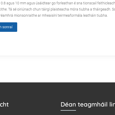
r 0.8 agus 10 mm agus úsáidtear go forleathan é sna tionscail feithicleach
ithe. Tá sé oiriúnach chun táirgí plaisteacha móra tiubha a tháirgeadh. S
o réamhrá mionsonraithe ar mheaisíní teirmeaformála leatháin tiubha.
h sonraí
cht
Déan teagmháil li