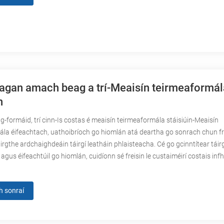
agan amach beag a trí-Meaisín teirmeaformál
n
-formáid, trí cinn-Is costas é meaisín teirmeaformála stáisiúin-Meaisín
la éifeachtach, uathoibríoch go hiomlán atá deartha go sonrach chun fr
áirgthe ardchaighdeáin táirgí leatháin phlaisteacha. Cé go gcinntítear tái
agus éifeachtúil go hiomlán, cuidíonn sé freisin le custaiméirí costais inf
h sonraí