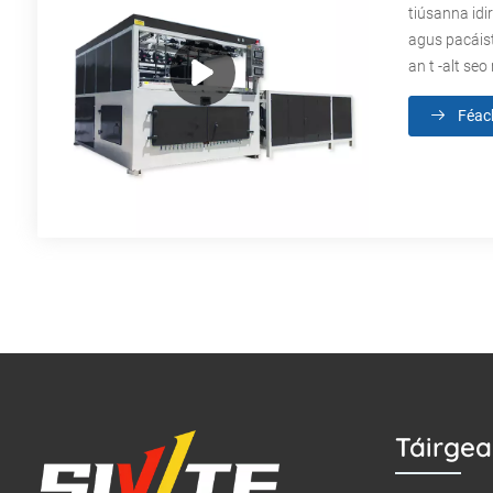
tiúsanna idi
agus pacáist
an t -alt se
Féac
Táirgea