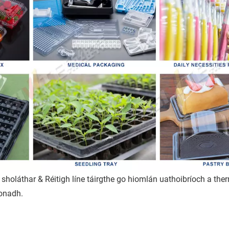
a sholáthar & Réitigh líne táirgthe go hiomlán uathoibríoch a th
íonadh.