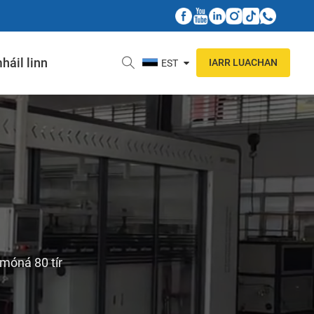
háil linn
IARR LUACHAN
EST
móná 80 tír