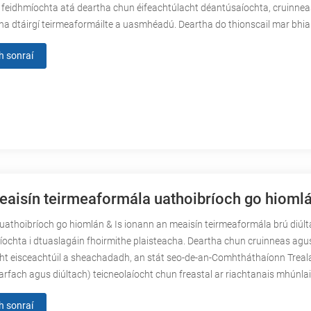
 feidhmíochta atá deartha chun éifeachtúlacht déantúsaíochta, cruinne
a dtáirgí teirmeaformáilte a uasmhéadú. Deartha do thionscail mar bhia 
h sonraí
aisín teirmeaformála uathoibríoch go hioml
uathoibríoch go hiomlán & Is ionann an meaisín teirmeaformála brú diúl
ochta i dtuaslagáin fhoirmithe plaisteacha. Deartha chun cruinneas agu
cht eisceachtúil a sheachadadh, an stát seo-de-an-Comhtháthaíonn Trea
arfach agus diúltach) teicneolaíocht chun freastal ar riachtanais mhúnla
h sonraí