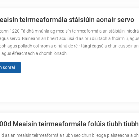
aisín teirmeaformála stáisiúin aonair servo
eann 1220-Tá dhá mhúnla ag meaisín teirmeaformála an stáisiúin: hiodr
 agus servo. Baineann an bheirt acu úsáid as brú diúltach a fhoirmiú, agus 
bh agus polladh cothrom a oiriúnú de réir táirgí éagsúla chun cuspóir an
h agus éifeachtach a chomhlíonadh.
h sonraí
0d Meaisín teirmeaformála folúis tiubh tiubh
id as an meaisín teirmeaformála tiubh seo chun bileoga plaisteacha a phr