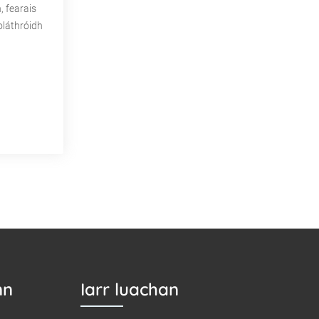
, fearais
oláthróidh
nn
Iarr luachan