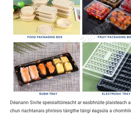
Déanann Sivite speisialtóireacht ar easbhrúite plaisteach 
chun riachtanais phróisis táirgthe táirgí éagsúla a chomhl