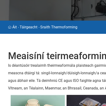
Áit
Táirgeacht
Sraith Thermoforming
-
-
Meaisíní teirmeaformi
Is déantúsóir trealaimh theirmeaformála plaisteach gairmiúil é
meascna dtáirgí tá: singil-lonnaigh/dúisigh-lonnaigh/a ceat
agus ábhair eile. Tá deimhniú CE agus ISO faighte agna tái
Vítneam, an Téalainn, Maenmar, an Bhrasaíl, Ceanada, an A