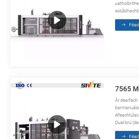
uathoibrithe
solúbthachtn
Féac
7565 Me
Ár dearfach 
barrnanuálaí
éifeachtúla
Dual-brú (de
Féac