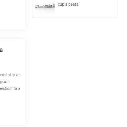
cúpla peataí
a
eastal ar an
rgeadh
heistíochta a