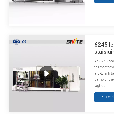
6245 le
stáisiúi
An 6245 beag
teirmeaformá
ard-Éilimh t
uathoibrithe 
laghdú.
Féac