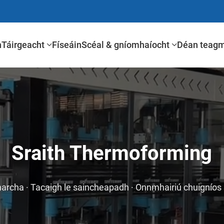
n
Táirgeacht
Físeáin
Scéal & gníomhaíocht
Déan teagm
Sraith Thermoforming
archa · Tacaigh le saincheapadh · Onnmhairiú chuigníos 