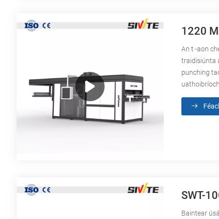
1220 Me
An t -aon ch
traidisiúnta
punching tao
uathoibríoc
Féac
SWT-100
Baintear úsá