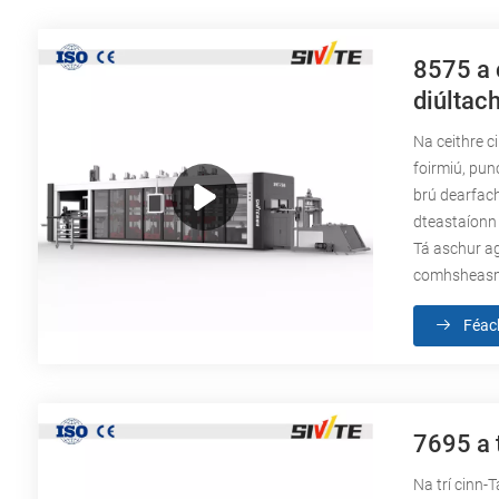
8575 a 
diúltach
Na ceithre c
foirmiú, pun
brú dearfach
dteastaíonn 
Tá aschur ag
comhsheasmh
Féac
7695 a 
Na trí cinn-