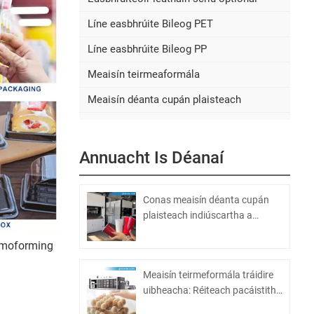
Líne easbhrúite Bileog PET
Líne easbhrúite Bileog PP
Meaisín teirmeaformála
Meaisín déanta cupán plaisteach
Annuacht Is Déanaí
Conas meaisín déanta cupán
plaisteach indiúscartha a
roghnú
ermoforming
Meaisín teirmeformála tráidire
uibheacha: Réiteach pacáistithe
uibheacha éifeachtach agus