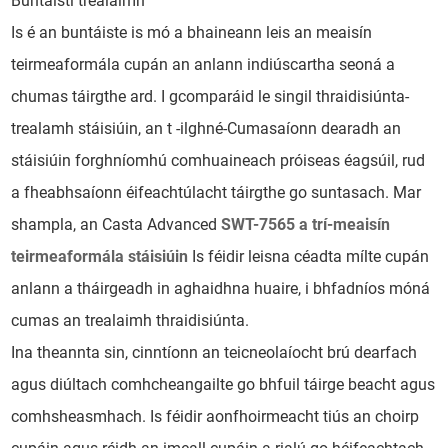
Buntáistí trealaimh
Is é an buntáiste is mó a bhaineann leis an meaisín
teirmeaformála cupán an anlann indiúscartha seoná a
chumas táirgthe ard. I gcomparáid le singil thraidisiúnta-
trealamh stáisiúin, an t -ilghné-Cumasaíonn dearadh an
stáisiúin forghníomhú comhuaineach próiseas éagsúil, rud
a fheabhsaíonn éifeachtúlacht táirgthe go suntasach. Mar
shampla, an Casta Advanced
SWT-7565 a trí-meaisín
teirmeaformála stáisiúin
Is féidir leisna céadta mílte cupán
anlann a tháirgeadh in aghaidhna huaire, i bhfadníos móná
cumas an trealaimh thraidisiúnta.
Ina theannta sin, cinntíonn an teicneolaíocht brú dearfach
agus diúltach comhcheangailte go bhfuil táirge beacht agus
comhsheasmhach. Is féidir aonfhoirmeacht tiús an choirp