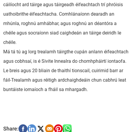
cáilíocht ard táirge agus táirgeadh éifeachtach trí phróisis
uathoibrithe éifeachtacha. Comhlánaíonn dearadh an
mhúnla, roghnú amhábhar, agus roghnú an déantóra a
chéile agus socraíonn siad caighdeán an táirge deiridh le
chéile.
Má tá tú ag lorg trealamh táirgthe cupán anlann éifeachtach
agus cobhsaí, is é Sivite Innealra do chomhpháirtí iontaofa.
Le breis agus 20 bliain de thaithí tionscail, cuirimid barr ar
fáil-Trealamh agus réitigh ardchaighdeáin chun cabhrú leat
buntáiste iomaíoch a fháil sa mhargadh.