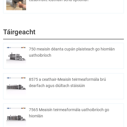
Táirgeacht
750 meaisín déanta cupán plaisteach go hiomlán
uathoibríoch
8575 a ceathair-Meaisín teirmeaformála brú
dearfach agus diúltach stáisiúin
7565 Meaisín teirmeaformála uathoibríoch go
hiomlán