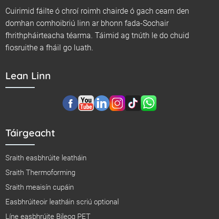
Cuirimid fáilte ó chroí roimh chairde ó gach cearn den
domhan comhoibriú linn ar bhonn fada-Sochair
fhrithpháirteacha téarma. Táimid ag tnúth le do chuid
fiosruithe a fháil go luath.
Lean Linn
Táirgeacht
Sraith easbhrúite leatháin
Sraith Thermoforming
Sraith meaisín cupáin
Easbhrúiteoir leatháin scriú optional
Líne easbhrúite Bileog PET