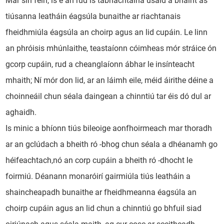
Mar sin féin, is é an rud is tábhachtaíná úsáid a bhaint as
tiúsanna leatháin éagsúla bunaithe ar riachtanais
fheidhmiúla éagsúla an choirp agus an lid cupáin. Le linn
an phróisis mhúnlaithe, teastaíonn cóimheas mór stráice ón
gcorp cupáin, rud a cheanglaíonn ábhar le insínteacht
mhaith; Ní mór don lid, ar an láimh eile, méid áirithe déine a
choinneáil chun séala daingean a chinntiú tar éis dó dul ar
aghaidh.
Is minic a bhíonn tiús bileoige aonfhoirmeach mar thoradh
ar an gclúdach a bheith ró -bhog chun séala a dhéanamh go
héifeachtach,nó an corp cupáin a bheith ró -dhocht le
foirmiú. Déanann monaróirí gairmiúla tiús leatháin a
shaincheapadh bunaithe ar fheidhmeanna éagsúla an
choirp cupáin agus an lid chun a chinntiú go bhfuil siad