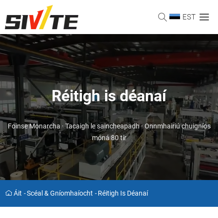
EST
Réitigh is déanaí
Foinse Monarcha · Tacaigh le saincheapadh · Onnmhairiú chuigníos
móná 80 tír
Áit
-
Scéal & Gníomhaíocht
-
Réitigh Is Déanaí