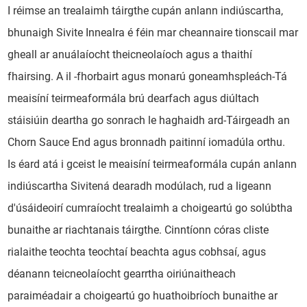
I réimse an trealaimh táirgthe cupán anlann indiúscartha,
bhunaigh Sivite Innealra é féin mar cheannaire tionscail mar
gheall ar anuálaíocht theicneolaíoch agus a thaithí
fhairsing. A il -fhorbairt agus monarú goneamhspleách-Tá
meaisíní teirmeaformála brú dearfach agus diúltach
stáisiúin deartha go sonrach le haghaidh ard-Táirgeadh an
Chorn Sauce End agus bronnadh paitinní iomadúla orthu.
Is éard atá i gceist le meaisíní teirmeaformála cupán anlann
indiúscartha Sivitená dearadh modúlach, rud a ligeann
d'úsáideoirí cumraíocht trealaimh a choigeartú go solúbtha
bunaithe ar riachtanais táirgthe. Cinntíonn córas cliste
rialaithe teochta teochtaí beachta agus cobhsaí, agus
déanann teicneolaíocht gearrtha oiriúnaitheach
paraiméadair a choigeartú go huathoibríoch bunaithe ar