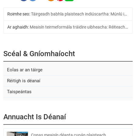
Roimhe seo:
Táirgeadh babhla plaisteach indiúscartha: Múnlú insteallta vs termoforming
Ar aghaidh:
Meaisín teirmeformála tráidire uibheacha: Réiteach pacáistithe uibheacha éifeachtach agus eacnamaíoch
Scéal & Gníomhaíocht
Eolas ar an táirge
Réitigh is déanaí
Taispeántas
Annuacht Is Déanaí
Conas meaisín déanta cupán plaisteach