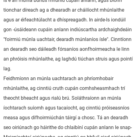
Is é an múnla bunús mhúnlú cupán anlann, agus bíonn
tionchar díreach ag a dhearadh ar cháilíocht mhúnlaithe
agus ar éifeachtúlacht a dhíspreagadh. In airde-Is iondúil
gon -úsáideann cupáin anlann indiúscartha ardchaighdeáin
"foirmiú múnla uachtair, dearadh múnlaníos ísle". Cinntíonn
an dearadh seo dáileadh fórsaníos aonfhoirmeacha le linn
an phróisis mhúnlaithe, ag laghdú tiúchan struis agus pointí
lag.
Feidhmíonn an múnla uachtarach an phríomhobair
mhúnlaithe, ag cinntiú cruth cupán comhsheasmhach trí
theocht bheacht agus rialú brú. Soláthraíonn an múnla
íochtarach suíomh agus tacaíocht, ag cinntiú próiseasníos
measa agus dífhoirmiúchán táirgí a chosc. Tá an dearadh
seo oiriúnach go háirithe do chlaibíní cupán anlann le snap-