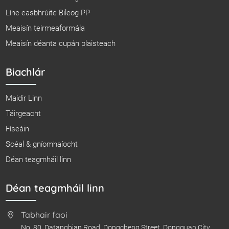
Líne easbhrúite Bileog PP
Meaisín teirmeaformála
Meaisín déanta cupán plaisteach
Biachlár
Maidir Linn
Táirgeacht
Físeáin
Scéal & gníomhaíocht
Déan teagmháil linn
Déan teagmháil linn
Tabhair faoi
No. 80, Datangbian Road, Dongcheng Street, Dongguan City,