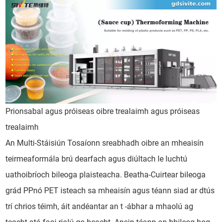
Prionsabal agus próiseas oibre trealaimh agus próiseas
trealaimh
An Multi-Stáisiún Tosaíonn sreabhadh oibre an mheaisín
teirmeaformála brú dearfach agus diúltach le luchtú
uathoibríoch bileoga plaisteacha. Beatha-Cuirtear bileoga
grád PPnó PET isteach sa mheaisín agus téann siad ar dtús
trí chrios téimh, áit andéantar an t -ábhar a mhaolú ag