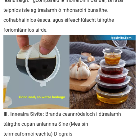
leanúnaigh. I gcomparáid le monaróiríníosnuaí, tá rátaí
teipníos ísle ag trealamh ó mhonaróirí bunaithe,
cothabháilníos éasca, agus éifeachtúlacht táirgthe
foriomlánníos airde.
Ⅲ.
Innealra Sivite
:
Branda ceannródaíoch i dtrealamh
táirgthe cupán anlannna Síne (Meaisín
teirmeaformóireachta) Díograis