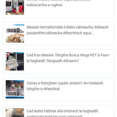
indiúscartha a roghnú
Meaisín teirmeformála tráidire uibheacha: Réiteach
pacáistithe uibheacha éifeachtach agus
eacnamaíoch
Cad é an Meaisín Táirgthe Bosca Hinge PET is Fearr
le haghaidh Táirgeadh Aifreann?
Conas a tháirgtear cupáin anlann? An trealamh
táirgthe is éifeachtaí
Cad iadna hábhair atá oiriúnach le haghaidh
easbhrúite leatháin scriú optional?