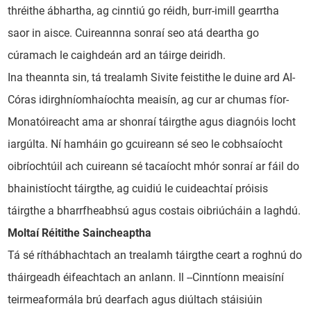
thréithe ábhartha, ag cinntiú go réidh, burr-imill gearrtha
saor in aisce. Cuireannna sonraí seo atá deartha go
cúramach le caighdeán ard an táirge deiridh.
Ina theannta sin, tá trealamh Sivite feistithe le duine ard AI-
Córas idirghníomhaíochta meaisín, ag cur ar chumas fíor-
Monatóireacht ama ar shonraí táirgthe agus diagnóis locht
iargúlta. Ní hamháin go gcuireann sé seo le cobhsaíocht
oibríochtúil ach cuireann sé tacaíocht mhór sonraí ar fáil do
bhainistíocht táirgthe, ag cuidiú le cuideachtaí próisis
táirgthe a bharrfheabhsú agus costais oibriúcháin a laghdú.
Moltaí Réitithe Saincheaptha
Tá sé ríthábhachtach an trealamh táirgthe ceart a roghnú do
tháirgeadh éifeachtach an anlann. Il --Cinntíonn meaisíní
teirmeaformála brú dearfach agus diúltach stáisiúin