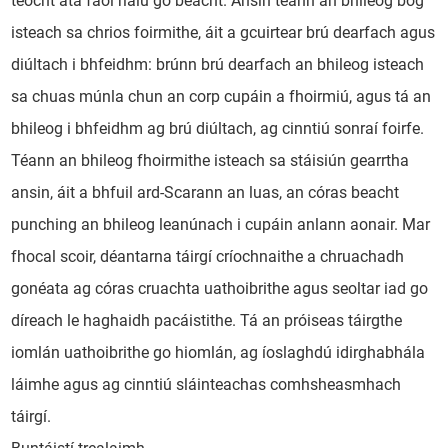
teocht atá faoi rialú go beacht. Ansin téann an bhileog bog
isteach sa chrios foirmithe, áit a gcuirtear brú dearfach agus
diúltach i bhfeidhm: brúnn brú dearfach an bhileog isteach
sa chuas múnla chun an corp cupáin a fhoirmiú, agus tá an
bhileog i bhfeidhm ag brú diúltach, ag cinntiú sonraí foirfe.
Téann an bhileog fhoirmithe isteach sa stáisiún gearrtha
ansin, áit a bhfuil ard-Scarann ​​an luas, an córas beacht
punching an bhileog leanúnach i cupáin anlann aonair. Mar
fhocal scoir, déantarna táirgí críochnaithe a chruachadh
gonéata ag córas cruachta uathoibrithe agus seoltar iad go
díreach le haghaidh pacáistithe. Tá an próiseas táirgthe
iomlán uathoibrithe go hiomlán, ag íoslaghdú idirghabhála
láimhe agus ag cinntiú sláinteachas comhsheasmhach
táirgí.