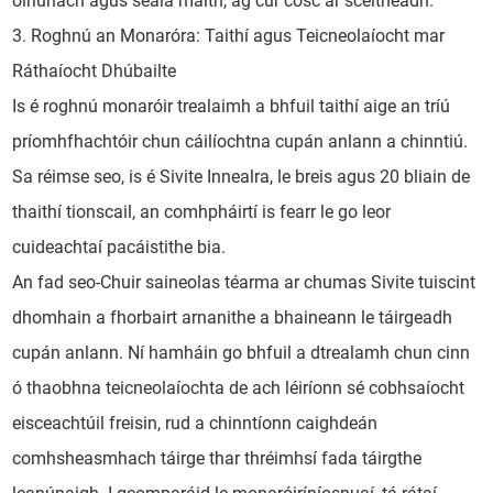
oiriúnach agus séala maith, ag cur cosc ​​ar sceitheadh.
3. Roghnú an Monaróra: Taithí agus Teicneolaíocht mar
Ráthaíocht Dhúbailte
Is é roghnú monaróir trealaimh a bhfuil taithí aige an tríú
príomhfhachtóir chun cáilíochtna cupán anlann a chinntiú.
Sa réimse seo, is é Sivite Innealra, le breis agus 20 bliain de
thaithí tionscail, an comhpháirtí is fearr le go leor
cuideachtaí pacáistithe bia.
An fad seo-Chuir saineolas téarma ar chumas Sivite tuiscint
dhomhain a fhorbairt arnanithe a bhaineann le táirgeadh
cupán anlann. Ní hamháin go bhfuil a dtrealamh chun cinn
ó thaobhna teicneolaíochta de ach léiríonn sé cobhsaíocht
eisceachtúil freisin, rud a chinntíonn caighdeán
comhsheasmhach táirge thar thréimhsí fada táirgthe