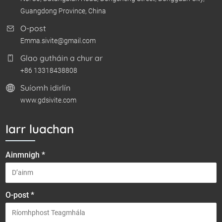
Guangdong Province, China
O-post
Emma.sivite@gmail.com
Glao gutháin a chur ar
+86 13318438808
Suíomh idirlín
www.gdsivite.com
Iarr luachan
Ainmnigh *
O-post *