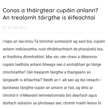
Conas a tháirgtear cupáin anlann?
An trealamh táirgthe is éifeachtaí
26 Sep, 2025
I tapa an lae inniu-Tá tionchar suntasach ag saol bia, cupáin
anlann indiúscartha, cuid ríthábhachtach de phacáistiú bia,
ar thaithína dtomhaltóirí. Mar sin, cén chaoi a dtéannna
cupáin laethúla anlann bheaga seo ó amhábhair go táirge
críochnaithe? Cén trealamh táirgthe a thairgeann an
táirgeadh is éifeachtaí? Beidh an t -alt seo ag dul isteach i
bpróiseas táirgthe cupán an anlann ar fad, ag díriú ar
chroíról il -il-Meaisíní teirmeaformála brú dearfach agus
diúltach stáisiúin sa phróiseas seo, chomh maith leisna trí