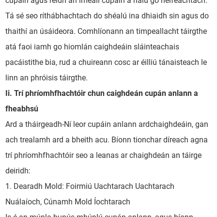
cupáin agus réidh an imeall cupáin a rialú go héifeachtach.
Tá sé seo ríthábhachtach do shéalú ina dhiaidh sin agus do
thaithí an úsáideora. Comhlíonann an timpeallacht táirgthe
atá faoi iamh go hiomlán caighdeáin sláinteachais
pacáistithe bia, rud a chuireann cosc ​​ar éilliú tánaisteach le
linn an phróisis táirgthe.
Ii. Trí phríomhfhachtóir chun caighdeán cupán anlann a
fheabhsú
Ard a tháirgeadh-Ní leor cupáin anlann ardchaighdeáin, gan
ach trealamh ard a bheith acu. Bíonn tionchar díreach agna
trí phríomhfhachtóir seo a leanas ar chaighdeán an táirge
deiridh:
1. Dearadh Mold: Foirmiú Uachtarach Uachtarach
Nuálaíoch, Cúnamh Mold Íochtarach