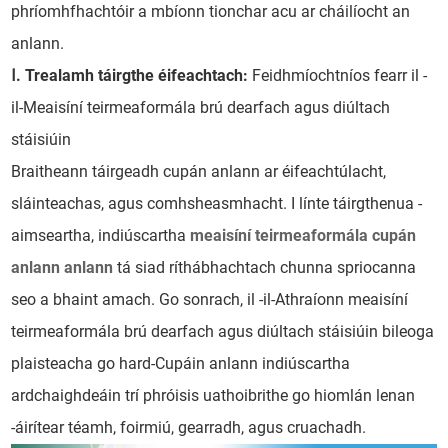
phríomhfhachtóir a mbíonn tionchar acu ar cháilíocht an
anlann.
Ⅰ. Trealamh táirgthe éifeachtach:
Feidhmíochtníos fearr il -
il-Meaisíní teirmeaformála brú dearfach agus diúltach
stáisiúin
Braitheann táirgeadh cupán anlann ar éifeachtúlacht,
sláinteachas, agus comhsheasmhacht. I línte táirgthenua -
aimseartha, indiúscartha
meaisíní teirmeaformála cupán
anlann anlann
tá siad ríthábhachtach chunna spriocanna
seo a bhaint amach. Go sonrach, il -il-Athraíonn meaisíní
teirmeaformála brú dearfach agus diúltach stáisiúin bileoga
plaisteacha go hard-Cupáin anlann indiúscartha
ardchaighdeáin trí phróisis uathoibrithe go hiomlán lenan
-áirítear téamh, foirmiú, gearradh, agus cruachadh.