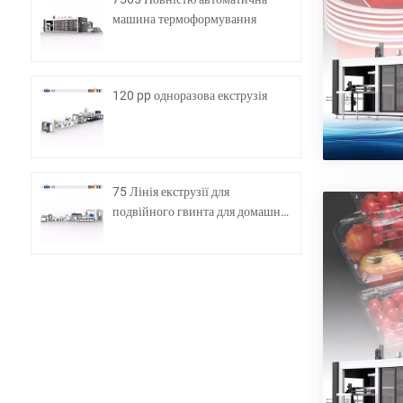
машина термоформування
120 pp одноразова екструзія
75 Лінія екструзії для
подвійного гвинта для домашніх
тварин