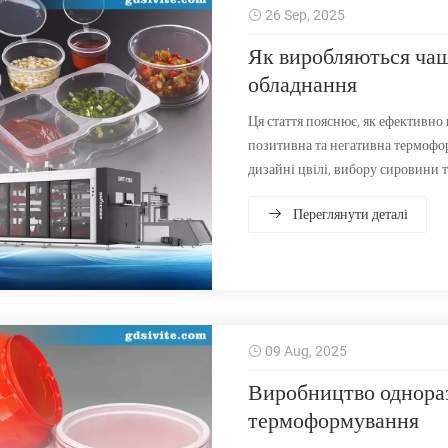
26 Sep, 2025
Як виробляються ча
обладнання
Ця стаття пояснює, як ефективно
позитивна та негативна термофо
дизайні цвілі, вибору сировини 
та ефективність виробництва.
Переглянути деталі
09 Aug, 2025
Виробництво однораз
термоформування