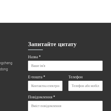
Запитайте цитату
Назва *
ongcheng
gdong
Е-пошта *
Телефон
Повідомлення *