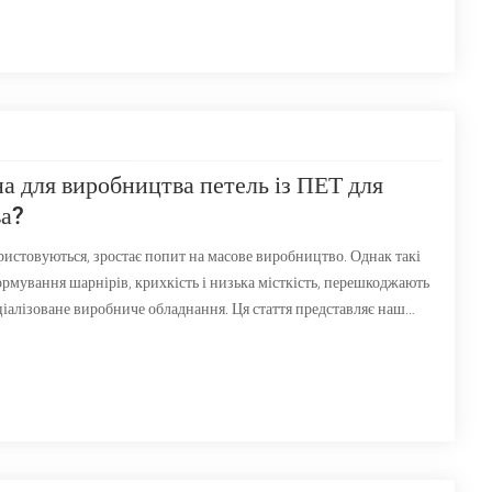
 для виробництва петель із ПЕТ для
ва?
истовуються, зростає попит на масове виробництво. Однак такі
ормування шарнірів, крихкість і низька місткість, перешкоджають
ціалізоване виробниче обладнання. Ця стаття представляє наш
анція позитивна/машина для термоформування під негативним
пектів: основного обладнання, ключових шарнірних факторів і
 практичну довідку для вибору маси-виробниче обладнання.