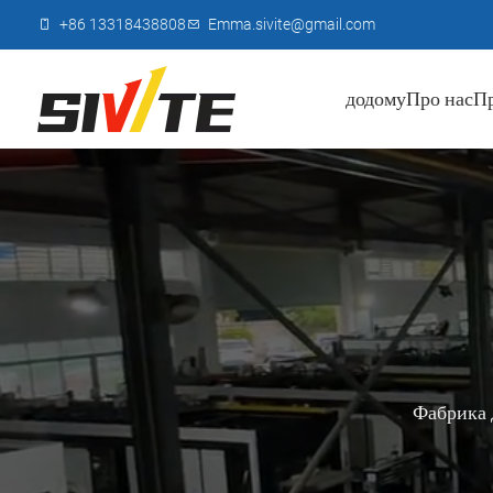
+86 13318438808
Emma.sivite@gmail.com
додому
Про нас
П
Фабрика 