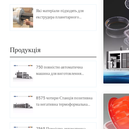
Які матеріали підходять для
екструдера планетарного
гвинта?
Продукція
750 повністю автоматична
машина для виготовлення
пластикових чашок
8575 чотири-Станція позитивна
та негативна термоформальна
машина
7565 Повністю автоматична