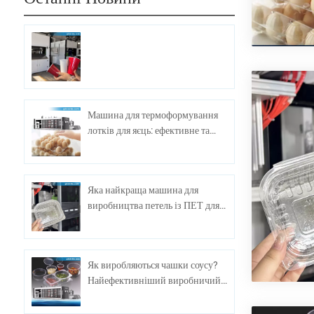
Машина для термоформування
лотків для яєць: ефективне та
економічне рішення для
пакування яєць
Яка найкраща машина для
виробництва петель із ПЕТ для
масового виробництва?
Як виробляються чашки соусу?
Найефективніший виробничий
обладнання