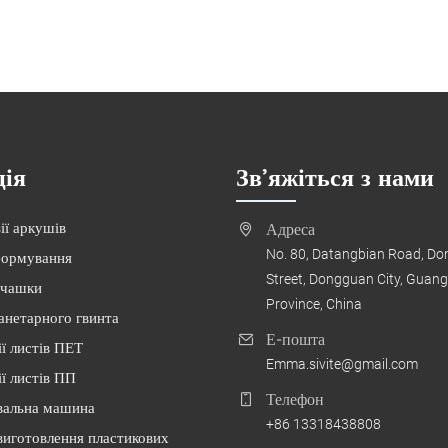
ція
Зв’яжіться з нами
ії аркушів
Адреса
No. 80, Datangbian Road, D
формування
Street, Dongguan City, Guan
 чашки
Province, China
анетарного гвинта
Е-пошта
ії листів ПЕТ
Emma.sivite@gmail.com
ії листів ПП
Телефон
альна машина
+86 13318438808
иготовлення пластикових