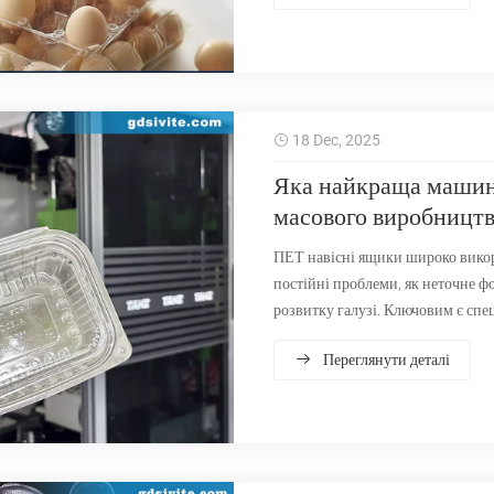
18 Dec, 2025
Яка найкраща машина
масового виробницт
ПЕТ навісні ящики широко викор
постійні проблеми, як неточне ф
розвитку галузі. Ключовим є спе
незалежно розроблений Multi-ст
Переглянути деталі
тиском, аналізуючи її з трьох ас
сильних сторін бренду, надаючи