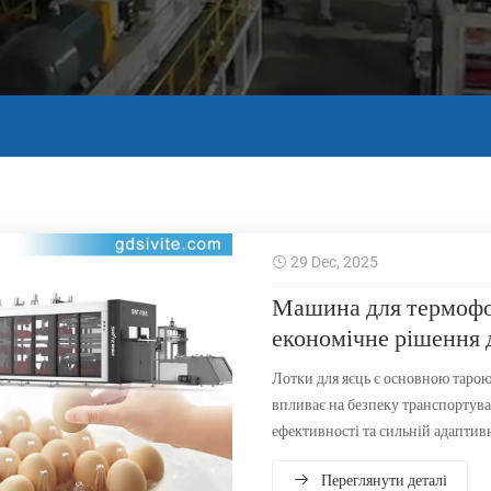
29 Dec, 2025
Машина для термофор
економічне рішення 
Лотки для яєць є основною тарою
впливає на безпеку транспортува
ефективності та сильній адапти
виробництва лотків для яєць.
Переглянути деталі