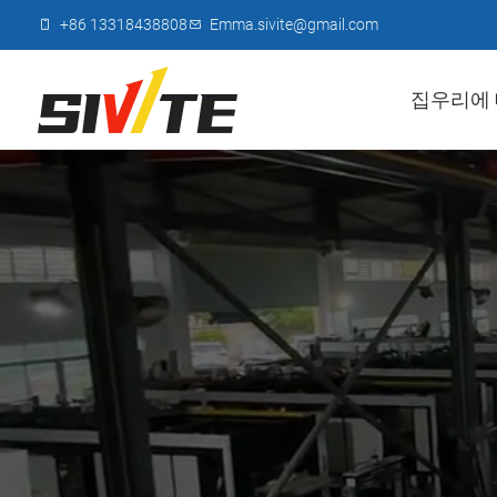
+86 13318438808
Emma.sivite@gmail.com
집
우리에