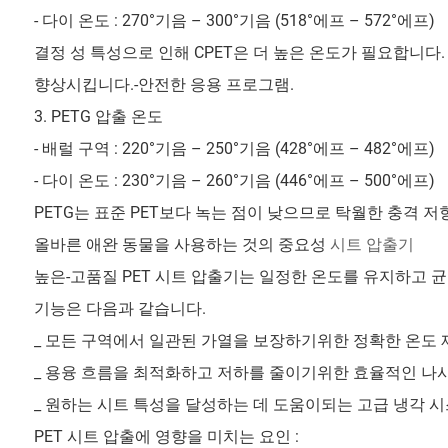
- 다이 온도 : 270°기음 – 300°기음 (518°에프 – 572°에프)
결정 성 특성으로 인해 CPET은 더 높은 온도가 필요합니다
향상시킵니다.-안전한 응용 프로그램.
3. PETG 압출 온도
- 배럴 구역 : 220°기음 – 250°기음 (428°에프 – 482°에프)
- 다이 온도 : 230°기음 – 260°기음 (446°에프 – 500°에프)
PETG는 표준 PET보다 녹는 점이 낮으므로 탁월한 충격 
올바른 애완 동물을 사용하는 것의 중요성
시트 압출기
높은-고품질 PET 시트 압출기는 일정한 온도를 유지하고 균
기능은 다음과 같습니다.
_ 모든 구역에서 일관된 가열을 보장하기위한 정확한 온도 
_ 용융 흐름을 최적화하고 저하를 줄이기위한 효율적인 나사
_ 원하는 시트 특성을 달성하는 데 도움이되는 고급 냉각 시
PET 시트 압출에 영향을 미치는 요인 :