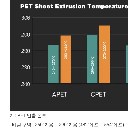
2. CPET 압출 온도
- 배럴 구역 : 250°기음 – 290°기음 (482°에프 – 554°에프)