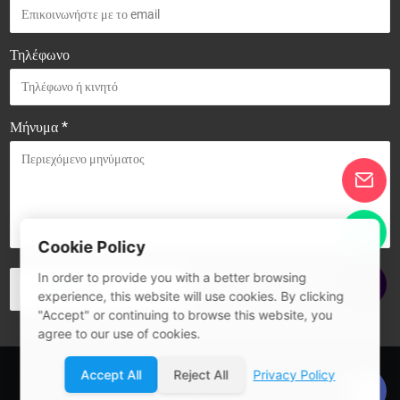
Τηλέφωνο
Μήνυμα *
Cookie Policy
In order to provide you with a better browsing
experience, this website will use cookies. By clicking
"Accept" or continuing to browse this website, you
agree to our use of cookies.
© 2026 Guangdong SIVITE Intelligent Manufacturing Co., Ltd.
Accept All
Reject All
Privacy Policy
Χάρτης τοποθεσίας