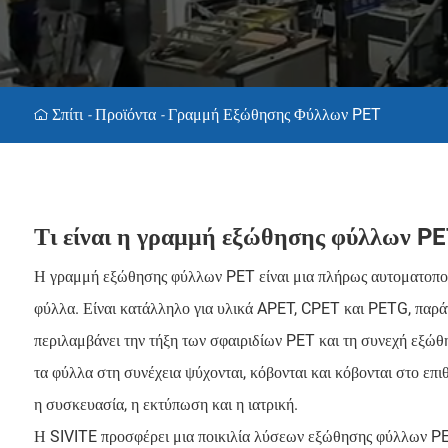
Σπίτι
Προϊόντα
Γραμμή Εξώθησης Φύλλων PET
-
-
Τι είναι η γραμμή εξώθησης φύλλων PE
Η γραμμή εξώθησης φύλλων PET είναι μια πλήρως αυτοματοπ
φύλλα. Είναι κατάλληλο για υλικά APET, CPET και PETG, παρά
περιλαμβάνει την τήξη των σφαιριδίων PET και τη συνεχή εξώθ
τα φύλλα στη συνέχεια ψύχονται, κόβονται και κόβονται στο επ
η συσκευασία, η εκτύπωση και η ιατρική.
Η SIVITE προσφέρει μια ποικιλία λύσεων εξώθησης φύλλων PE