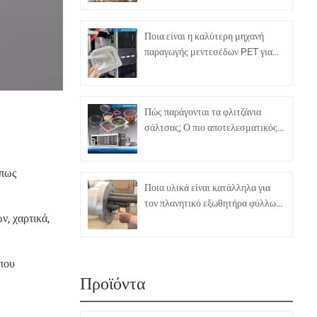
λύση συσκευασίας αυγών
Ποια είναι η καλύτερη μηχανή
παραγωγής μεντεσέδων PET για
μαζική παραγωγή;
Πώς παράγονται τα φλιτζάνια
σάλτσας; Ο πιο αποτελεσματικός
εξοπλισμός παραγωγής
όπως
Ποια υλικά είναι κατάλληλα για
τον πλανητικό εξωθητήρα φύλλων
, χαρτικά,
βιδών;
που
Προϊόντα