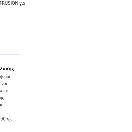
XTRUSION για
έλασης
βείας
ίναι
και ο
ής
με
>90%).