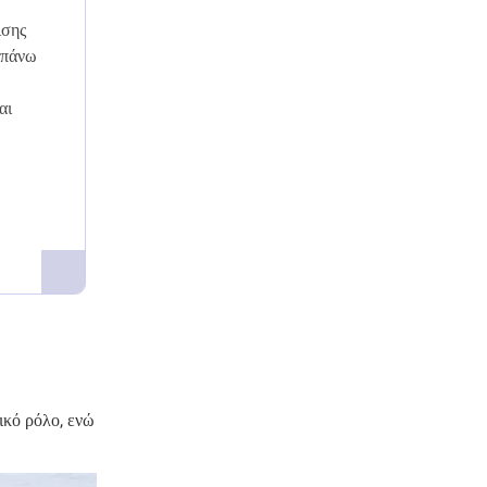
ισης
 πάνω
αι
ικό ρόλο, ενώ