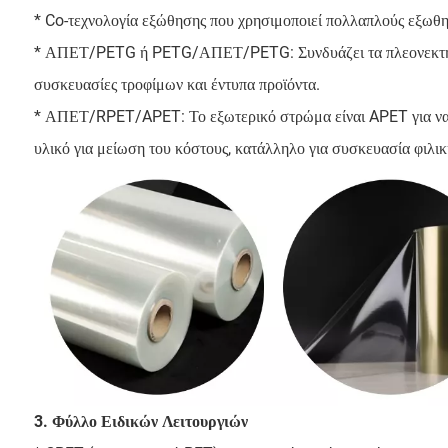
* Co-τεχνολογία εξώθησης που χρησιμοποιεί πολλαπλούς εξωθη
* ΑΠΕΤ/PETG ή PETG/ΑΠΕΤ/PETG: Συνδυάζει τα πλεονεκτήματ
συσκευασίες τροφίμων και έντυπα προϊόντα.
* ΑΠΕΤ/RPET/APET: Το εξωτερικό στρώμα είναι APET για να 
υλικό για μείωση του κόστους, κατάλληλο για συσκευασία φιλικ
3. Φύλλο Ειδικών Λειτουργιών