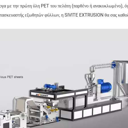
ογα με την πρώτη ύλη PET του πελάτη (παρθένο ή ανακυκλωμένο), ό
 κατασκευαστής εξωθητών φύλλων, η SIVITE EXTRUSION θα σας καθο