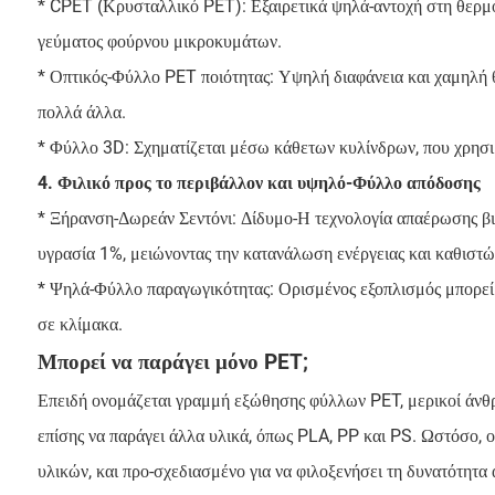
* CPET (Κρυσταλλικό PET): Εξαιρετικά ψηλά-αντοχή στη θερμο
γεύματος φούρνου μικροκυμάτων.
* Οπτικός-Φύλλο PET ποιότητας: Υψηλή διαφάνεια και χαμηλή θ
πολλά άλλα.
* Φύλλο 3D: Σχηματίζεται μέσω κάθετων κυλίνδρων, που χρησιμ
4. Φιλικό προς το περιβάλλον και υψηλό-Φύλλο απόδοσης
* Ξήρανση-Δωρεάν Σεντόνι: Δίδυμο-Η τεχνολογία απαέρωσης βιδ
υγρασία 1%, μειώνοντας την κατανάλωση ενέργειας και καθιστ
* Ψηλά-Φύλλο παραγωγικότητας: Ορισμένος εξοπλισμός μπορεί 
σε κλίμακα.
Μπορεί να παράγει μόνο PET;
Επειδή ονομάζεται γραμμή εξώθησης φύλλων PET, μερικοί άνθρω
επίσης να παράγει άλλα υλικά, όπως PLA, PP και PS. Ωστόσο, 
υλικών, και προ-σχεδιασμένο για να φιλοξενήσει τη δυνατότητα 