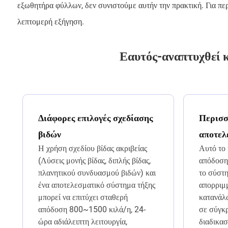
εξωθητήρα φύλλων, δεν συνιστούμε αυτήν την πρακτική. Για π
λεπτομερή εξήγηση.
Εαυτός-αναπτυχθεί κ
Διάφορες επιλογές σχεδίασης
Περισσ
βιδών
αποτελ
Η χρήση σχεδίου βίδας ακριβείας
Αυτό το
(Λύσεις μονής βίδας, διπλής βίδας,
απόδοσης
πλανητικού συνδυασμού βιδών) και
το σύστ
ένα αποτελεσματικό σύστημα τήξης
απορριμ
μπορεί να επιτύχει σταθερή
κατανάλ
απόδοση 800~1500 κιλά/η, 24-
σε σύγκρ
ώρα αδιάλειπτη λειτουργία,
διαδικα