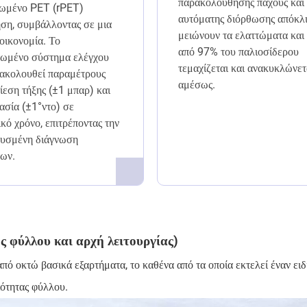
παρακολούθησης πάχους και
ωμένο PET (rPET)
αυτόματης διόρθωσης απόκλ
ηση, συμβάλλοντας σε μια
μειώνουν τα ελαττώματα και
οικονομία. Το
από 97% του παλιοσίδερου
ωμένο σύστημα ελέγχου
τεμαχίζεται και ανακυκλώνετ
ακολουθεί παραμέτρους
αμέσως.
ίεση τήξης (±1 μπαρ) και
ασία (±1°ντο) σε
κό χρόνο, επιτρέποντας την
υσμένη διάγνωση
ων.
 φύλλου και αρχή λειτουργίας)
 οκτώ βασικά εξαρτήματα, το καθένα από τα οποία εκτελεί έναν ειδ
ιότητας φύλλου.