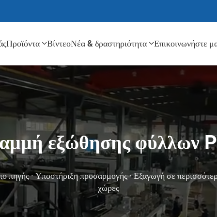
άς
Προϊόντα
Βίντεο
Νέα & δραστηριότητα
Επικοινωνήστε μα
αμμή εξώθησης φύλλων 
ο πηγής · Υποστήριξη προσαρμογής · Εξαγωγή σε περισσότε
χώρες