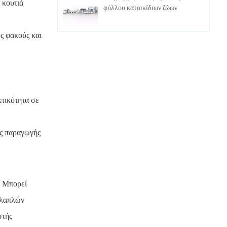
 κουτιά
φύλλου κατοικίδιων ζώων
ς φακούς και
τικότητα σε
ες παραγωγής
. Μπορεί
λλαπλών
στής