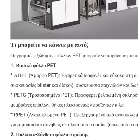
Τι μπορείτε να κάνετε με αυτό;
Οι γραμμές εξώθησης φύλλων PET μπορούν να παράγουν μια πο
1. Βασικό φύλλο PET
* ΑΠΕΤ (Άμορφο PET): Εξαιρετικά διαφανές και εύκολο στη δ
συσκευασίες blister και δίσκοι), συσκευασία παιχνιδιών και δώ
* PETG (Τροποποιημένο PET): Προσφέρει βελτιωμένη σκληρότητ
μεμβράνες επίπλων, θήκες ηλεκτρονικών προϊόντων κ.λπ.
* RPET (Ανακυκλωμένο PET): Επεξεργασμένο από ανακυκλωμένο 
χρησιμοποιείται συνήθως σε υλικά συσκευασίας (όπως συσκευασ
2. Πολλαπλ-Σύνθετο φύλλο στρώσης