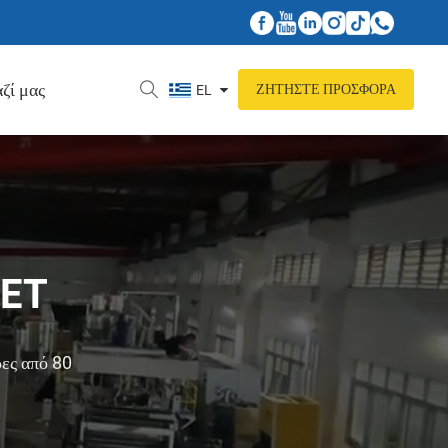
ζί μας
ΖΗΤΉΣΤΕ ΠΡΟΣΦΟΡΆ
EL
PET
ρες από 80