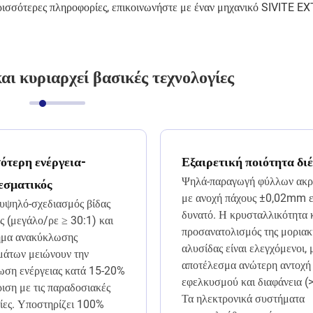
ερισσότερες πληροφορίες, επικοινωνήστε με έναν μηχανικό SIVITE E
αι κυριαρχεί βασικές τεχνολογίες
ότερη ενέργεια-
Εξαιρετική ποιότητα δι
Ψηλά-παραγωγή φύλλων ακρι
εσματικός
με ανοχή πάχους ±0,02mm ε
 υψηλό-σχεδιασμός βίδας
δυνατό. Η κρυσταλλικότητα 
 (μεγάλο/ρε ≥ 30:1) και
προσανατολισμός της μοριακ
ημα ανακύκλωσης
αλυσίδας είναι ελεγχόμενοι, 
μάτων μειώνουν την
αποτέλεσμα ανώτερη αντοχή
ωση ενέργειας κατά 15-20%
εφελκυσμού και διαφάνεια (
ιση με τις παραδοσιακές
Τα ηλεκτρονικά συστήματα
σίες. Υποστηρίζει 100%