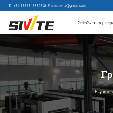
+86 13318438808
Emma.sivite@gmail.com
Σπίτι
Σχετικά με εμ
Γρ
Εργοστάσι