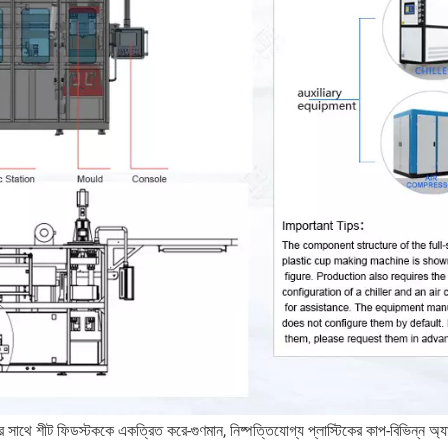
ক্তির সাথে শীট ফিডস্টককে একত্রিত করে-গুণমান, নিষ্পত্তিযোগ্য প্লাস্টিকের কাপ-বিভিন্ন অ্