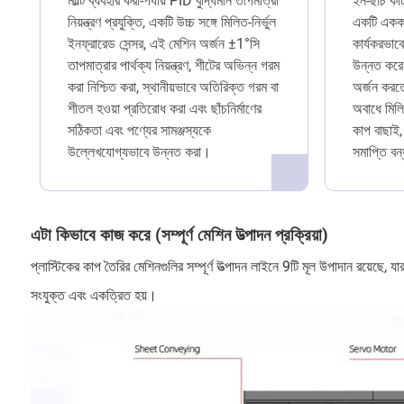
মাল্টি ব্যবহার করা-পর্যায় PID বুদ্ধিমান তাপমাত্রা
ইন-ছাঁচ কাট
নিয়ন্ত্রণ প্রযুক্তি, একটি উচ্চ সঙ্গে মিলিত-নির্ভুল
একটি একক 
ইনফ্রারেড সেন্সর, এই মেশিন অর্জন ±1°সি
কার্যকরভাবে
তাপমাত্রার পার্থক্য নিয়ন্ত্রণ, শীটের অভিন্ন গরম
উন্নত করে। 
করা নিশ্চিত করা, স্থানীয়ভাবে অতিরিক্ত গরম বা
অর্জন করতে
শীতল হওয়া প্রতিরোধ করা এবং ছাঁচনির্মাণের
অবাধে মিলিত
সঠিকতা এবং পণ্যের সামঞ্জস্যকে
কাপ বাছাই,
উল্লেখযোগ্যভাবে উন্নত করা।
সমাপ্তি বন
এটা কিভাবে কাজ করে (সম্পূর্ণ মেশিন উত্পাদন প্রক্রিয়া)
প্লাস্টিকের কাপ তৈরির মেশিনগুলির সম্পূর্ণ উত্পাদন লাইনে 9টি মূল উপাদান রয়েছে, যার প
সংযুক্ত এবং একত্রিত হয়।