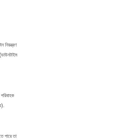
 নিয়ন্ত্রণ
ল (ডাউনটাইম
ত পরিবাহক
য).
রতে পারে তা