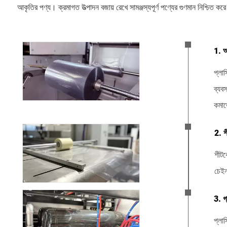
আকৃতির পণ্য। ক্রমাগত উত্পাদন বজায় রেখে সামঞ্জস্যপূর্ণ পণ্যের গুণমান নিশ্চিত
1. আ
প্লাস
ব্যব
কমাত
2. শ
শীটক
চেইন
3. গ্
প্লাস