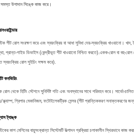
 করে সমস্ত উপাদান সিঙ্কে কাজ করে।
নওয়াইন্ডার
্টিক শীট রোল সংরক্ষণ করে এবং স্বয়ংক্রিয় বা আধা সুবিধা দেয়-স্বয়ংক্রিয় খাওয়ানো। খাদ, টান
স্থা, প্রান্ত-গাইড ডিভাইস (কেন্দ্রীভূত শীট খাওয়ানো নিশ্চিত করতে).একক-রোল বা বহু-রো
ে স্বয়ংক্রিয় রোল সুইচিং সক্ষম করে).
ীট কনভিয়িং
ে রোল থেকে হিটিং স্টেশনে সুনির্দিষ্ট গতি এবং অবস্থানের সাথে পরিবহন করে। সার্ভো-চালি
/ক্ল্যাম্প, গ্রিপার মেকানিজম, ফটোইলেকট্রিক সেন্সর (শীট প্রান্তিককরণ সনাক্তকরণের জন্
যাস ট্যাঙ্ক
্টিকের কাপ মেশিনের বায়ুসংক্রান্ত সিস্টেমটি উত্পাদন প্রক্রিয়া চলাকালীন স্থিরভাবে কাজ ক