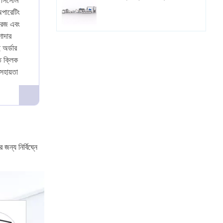
 সিস্টেম
অপারেটিং
োরেজ এবং
শাদার
 অর্ডার
ে ক্লিক
সহায়তা
 জন্য নির্বিঘ্নে