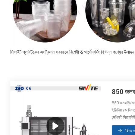
সিভাইট প্লাস্টিকের এক্সট্রুশন সরবরাহে বিশেষী & থার্মোফর্মিং বিভিন্ন পণ্যের উত্পাদন প
850 জলবাহী
850 জলবাহী/সার্ভ
ইঞ্জিনিয়ারড-ডিস
মেশিনটি বিরামবিহ
বিশদ দ