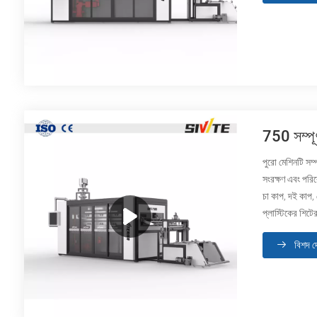
750 সম্পূর্
পুরো মেশিনটি সম্প
সংরক্ষণ এবং পরি
চা কাপ, দই কাপ,
প্লাস্টিকের শিট
বিশদ দ