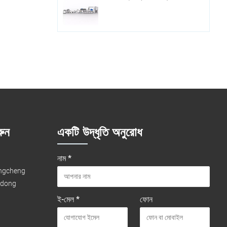
ুন
একটি উদ্ধৃতি অনুরোধ
নাম *
ongcheng
gdong
ই-মেল *
ফোন