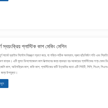
ণ স্বয়ংক্রিয় প্লাস্টিক কাপ মেকিং মেশিন
ূর্ণ সার্ভো ড্রাইভ সিস্টেম নিয়ন্ত্রণ গ্রহণ করে, যা শক্তি-সঠিক অবস্থান, দ্রুত ছাঁচনির্মাণ গতি এবং স্
বেশ বান্ধব। এটি মূলত ডিসপোজেবল কাপ উত্পাদনের জন্য ব্যবহৃত হয়-আকারের প্লাস্টিকের পণ্য যেমন 
 জেলি কাপ, আইসক্রিম কাপ, কফি কাপ, প্লাস্টিকের বাটি ইত্যাদির মতো এটি পিইটি, পিপি, পিএস, পিএলএ 
ের জন্য উপযুক্ত।
েখুন