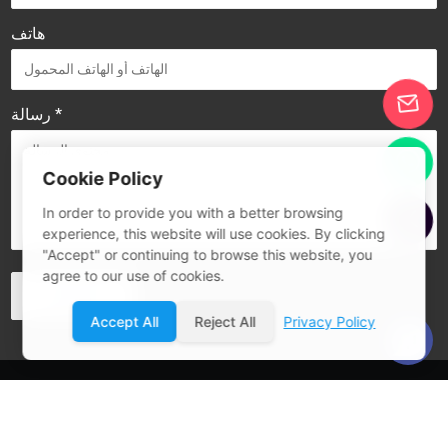
هاتف
رسالة *
Cookie Policy
In order to provide you with a better browsing
experience, this website will use cookies. By clicking
"Accept" or continuing to browse this website, you
agree to our use of cookies.
Accept All
Reject All
Privacy Policy
© 2026 Guangdong SIVITE Intelligent Manufacturing Co., Ltd.
خريطة الموقع